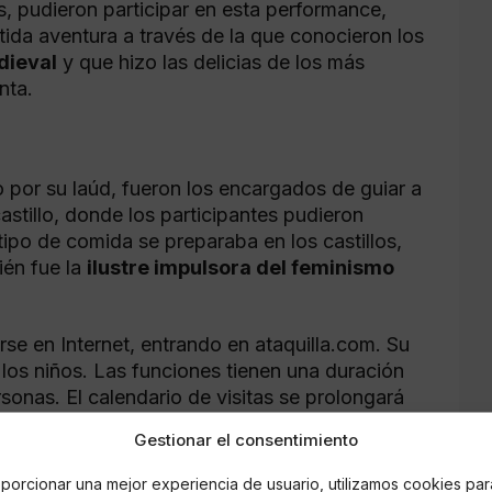
, pudieron participar en esta performance,
tida aventura a través de la que conocieron los
dieval
y que hizo las delicias de los más
nta.
por su laúd, fueron los encargados de guiar a
castillo, donde los participantes pudieron
tipo de comida se preparaba en los castillos,
ién fue la
ilustre impulsora del feminismo
se en Internet, entrando en ataquilla.com. Su
 los niños. Las funciones tienen una duración
onas. El calendario de visitas se prolongará
Gestionar el consentimiento
porcionar una mejor experiencia de usuario, utilizamos cookies par