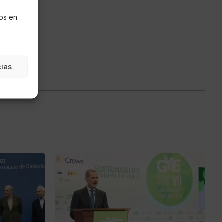
s
os en
cias