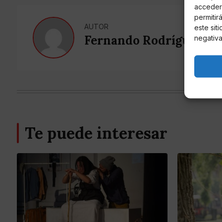
acceder 
permitir
AUTOR
este sit
Fernando Rodríguez Es
negativa
Te puede interesar