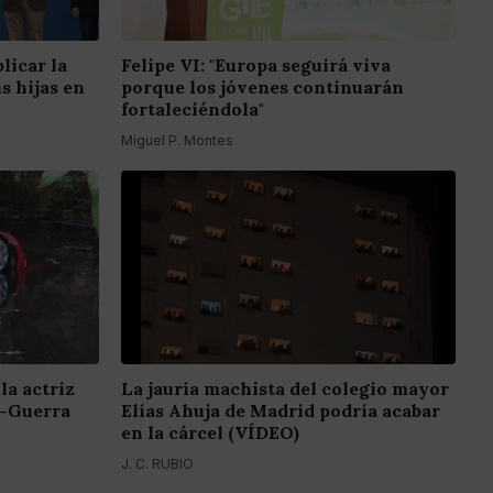
licar la
Felipe VI: "Europa seguirá viva
s hijas en
porque los jóvenes continuarán
fortaleciéndola"
Miguel P. Montes
la actriz
La jauría machista del colegio mayor
z-Guerra
Elías Ahuja de Madrid podría acabar
en la cárcel (VÍDEO)
J. C. RUBIO