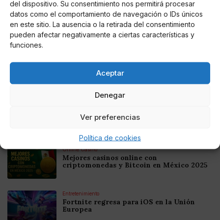
ser buena persona"(RK)
del dispositivo. Su consentimiento nos permitirá procesar
datos como el comportamiento de navegación o IDs únicos
en este sitio. La ausencia o la retirada del consentimiento
pueden afectar negativamente a ciertas características y
Noticias relacionadas
funciones.
Online Casino
Mejores Cripto Casinos Online en
Aceptar
Colombia 2025: Bitcoin Casinos
Denegar
Online Casino
Mejores Casinos Online con Bitcoin y
Ver preferencias
Criptomonedas en Argentina 2025
Política de cookies
Online Casino
Mejores casinos online con
criptomonedas y Bitcoin en México 2025
Entretenimiento
Fortnite regresa para iOS en la Unión
Europea