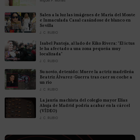
Miguel P. Montes
Salen a la luz las imágenes de María del Monte
e Inmaculada Casal casándose de blanco en
Sevilla
J. C. RUBIO
Isabel Pantoja, al lado de Kiko Rivera: "El ictus
le ha afectado a una zona pequeña muy
localizada"
J. C. RUBIO
Su novio, detenido: Muere la actriz madrileña
Beatriz Álvarez-Guerra tras caer su coche a
un río
J. C. RUBIO
La jauría machista del colegio mayor Elías
Ahuja de Madrid podría acabar en la cárcel
(VÍDEO)
J. C. RUBIO