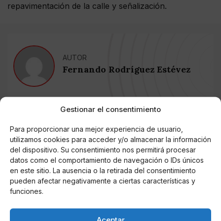
repavimentación de la calle y señalización.
AUTOR
Fernando Rodríguez Estévez
Gestionar el consentimiento
Noticias relacionadas
Para proporcionar una mejor experiencia de usuario,
Online Casino
utilizamos cookies para acceder y/o almacenar la información
Mejores Cripto Casinos Online en
Colombia 2025: Bitcoin Casinos
del dispositivo. Su consentimiento nos permitirá procesar
datos como el comportamiento de navegación o IDs únicos
en este sitio. La ausencia o la retirada del consentimiento
Online Casino
pueden afectar negativamente a ciertas características y
Mejores Casinos Online con Bitcoin y
funciones.
Criptomonedas en Argentina 2025
Aceptar