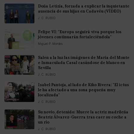
Doña Letizia, forzada a explicar la inquietante
ausencia de sus hijas en Cadavéu (VÍDEO)
J. C. RUBIO
Felipe VI: "Europa seguirá viva porque los
jóvenes continuarán fortaleciéndola"
Miguel P. Montes
Salen a la luz las imágenes de María del Monte
e Inmaculada Casal casándose de blanco en
Sevilla
J. C. RUBIO
Isabel Pantoja, al lado de Kiko Rivera: "El ictus
le ha afectado a una zona pequeña muy
localizada"
J. C. RUBIO
Su novio, detenido: Muere la actriz madrileña
Beatriz Álvarez-Guerra tras caer su coche a
un río
J. C. RUBIO