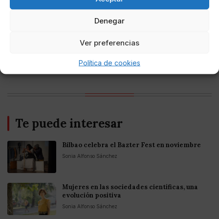
Online Casino
Mejores casinos online con
criptomonedas y Bitcoin en México 2025
Denegar
Ver preferencias
Entretenimiento
Fortnite regresa para iOS en la Unión
Europea
Política de cookies
Te puede interesar
Bilbao celebra el Bazter Fest en noviembre
Sonia Alfonso Sánchez
Mujeres en las sociedades científicas, una
evolución positiva
Sonia Alfonso Sánchez