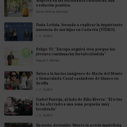
Mujeres en las sociedades científicas, una
evolución positiva
Sonia Alfonso Sánchez
Doña Letizia, forzada a explicar la inquietante
ausencia de sus hijas en Cadavéu (VÍDEO)
J. C. RUBIO
Felipe VI: "Europa seguirá viva porque los
jóvenes continuarán fortaleciéndola"
Miguel P. Montes
Salen a la luz las imágenes de María del Monte
e Inmaculada Casal casándose de blanco en
Sevilla
J. C. RUBIO
Isabel Pantoja, al lado de Kiko Rivera: "El ictus
le ha afectado a una zona pequeña muy
localizada"
J. C. RUBIO
Su novio, detenido: Muere la actriz madrileña