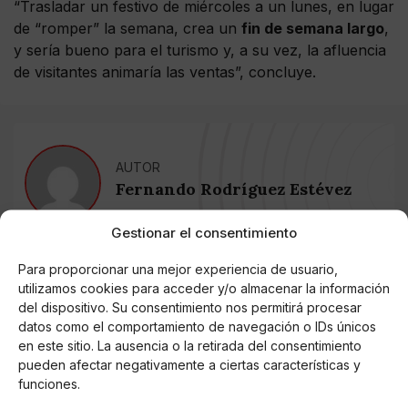
“Trasladar un festivo de miércoles a un lunes, en lugar
de “romper” la semana, crea un
fin de semana largo
,
y sería bueno para el turismo y, a su vez, la afluencia
de visitantes animaría las ventas”, concluye.
AUTOR
Fernando Rodríguez Estévez
Gestionar el consentimiento
Noticias relacionadas
Para proporcionar una mejor experiencia de usuario,
utilizamos cookies para acceder y/o almacenar la información
del dispositivo. Su consentimiento nos permitirá procesar
Online Casino
Mejores Cripto Casinos Online en
datos como el comportamiento de navegación o IDs únicos
Colombia 2025: Bitcoin Casinos
en este sitio. La ausencia o la retirada del consentimiento
pueden afectar negativamente a ciertas características y
funciones.
Online Casino
Mejores Casinos Online con Bitcoin y