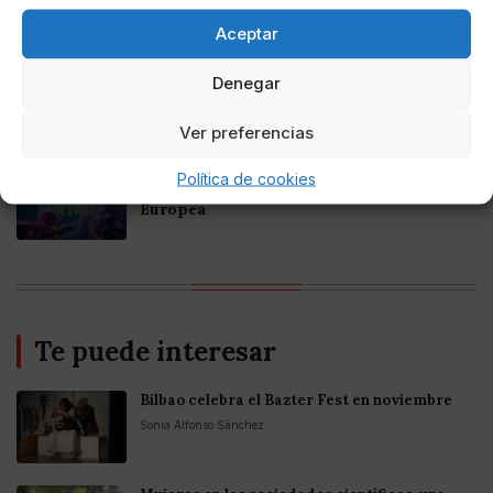
Criptomonedas en Argentina 2025
Aceptar
Online Casino
Denegar
Mejores casinos online con
criptomonedas y Bitcoin en México 2025
Ver preferencias
Entretenimiento
Política de cookies
Fortnite regresa para iOS en la Unión
Europea
Te puede interesar
Bilbao celebra el Bazter Fest en noviembre
Sonia Alfonso Sánchez