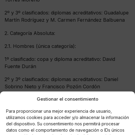
2º y 3º clasificados: diplomas acreditativos: Guadalupe
Martín Rodríguez y M. Carmen Fernández Balbuena
2. Categoría Absoluta:
2.1. Hombres (única categoría):
1º clasificado: copa y diploma acreditativo: David
Fuente Durán
2º y 3º clasificados: diplomas acreditativos: Daniel
Sobrino Nieto y Francisco Pozón Cordón
Gestionar el consentimiento
2.2. Mujeres (única categoría):
Para proporcionar una mejor experiencia de usuario,
1º clasificado: copa y diploma acreditativo: Teresa
utilizamos cookies para acceder y/o almacenar la información
Jiménez Santana
del dispositivo. Su consentimiento nos permitirá procesar
datos como el comportamiento de navegación o IDs únicos
2º y 3º clasificados: diplomas acreditativos: