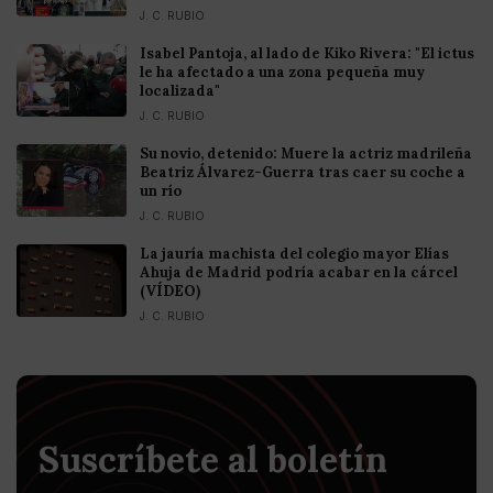
J. C. RUBIO
Isabel Pantoja, al lado de Kiko Rivera: "El ictus
le ha afectado a una zona pequeña muy
localizada"
J. C. RUBIO
Su novio, detenido: Muere la actriz madrileña
Beatriz Álvarez-Guerra tras caer su coche a
un río
J. C. RUBIO
La jauría machista del colegio mayor Elías
Ahuja de Madrid podría acabar en la cárcel
(VÍDEO)
J. C. RUBIO
Suscríbete al boletín