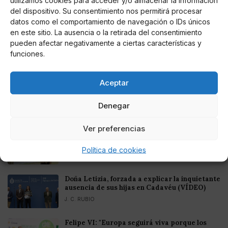
Europea
del dispositivo. Su consentimiento nos permitirá procesar
datos como el comportamiento de navegación o IDs únicos
en este sitio. La ausencia o la retirada del consentimiento
pueden afectar negativamente a ciertas características y
funciones.
Te puede interesar
Aceptar
Bilbao celebra el Bazter Fest en noviembre
Sonia Alfonso Sánchez
Denegar
Ver preferencias
Mujeres en las sociedades científicas, una
evolución positiva
Política de cookies
Sonia Alfonso Sánchez
Doña Letizia, forzada a explicar la inquietante
ausencia de sus hijas en Cadavéu (VÍDEO)
J. C. RUBIO
Felipe VI: "Europa seguirá viva porque los