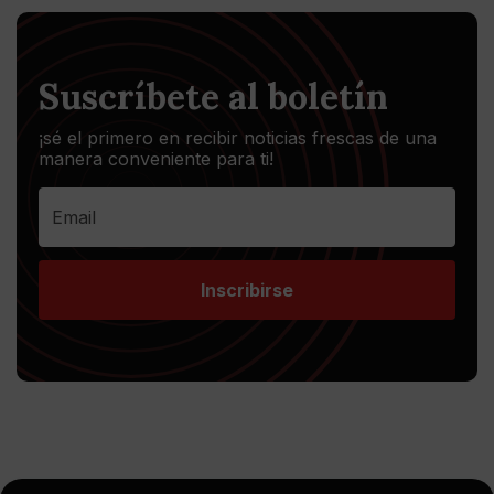
Suscríbete al boletín
¡sé el primero en recibir noticias frescas de una
manera conveniente para ti!
Inscribirse