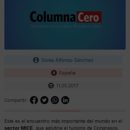
Sonia Alfonso Sánchez
España
11.05.2017
Compartir:
Este es el encuentro más importante del mundo en el
sector MICE
, que aglutina el turismo de Congresos,