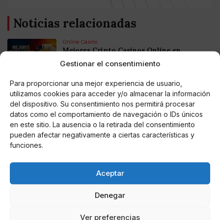
Noticias relacionadas
Online Casino
Mejores Cripto Casinos Online en
Colombia 2025: Bitcoin Casinos
Gestionar el consentimiento
Para proporcionar una mejor experiencia de usuario,
Online Casino
utilizamos cookies para acceder y/o almacenar la información
Mejores Casinos Online con Bitcoin y
Criptomonedas en Argentina 2025
del dispositivo. Su consentimiento nos permitirá procesar
datos como el comportamiento de navegación o IDs únicos
en este sitio. La ausencia o la retirada del consentimiento
Online Casino
pueden afectar negativamente a ciertas características y
Mejores casinos online con
funciones.
criptomonedas y Bitcoin en México 2025
Aceptar
Entretenimiento
Fortnite regresa para iOS en la Unión
Europea
Denegar
Ver preferencias