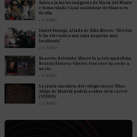
Salen a la luz las imágenes de María del Monte
e Inmaculada Casal casándose de blanco en
Sevilla
J. C. RUBIO
Isabel Pantoja, al lado de Kiko Rivera: "El ictus
le ha afectado a una zona pequeña muy
localizada"
J. C. RUBIO
Su novio, detenido: Muere la actriz madrileña
Beatriz Álvarez-Guerra tras caer su coche a
un río
J. C. RUBIO
La jauría machista del colegio mayor Elías
Ahuja de Madrid podría acabar en la cárcel
(VÍDEO)
J. C. RUBIO