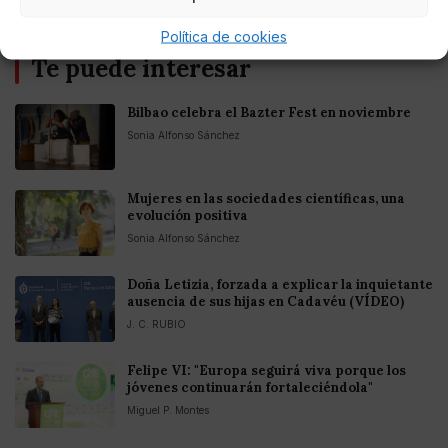
Política de cookies
Te puede interesar
Bilbao celebra el Bazter Fest en noviembre
Sonia Alfonso Sánchez
Mujeres en las sociedades científicas, una
evolución positiva
Sonia Alfonso Sánchez
Doña Letizia, forzada a explicar la inquietante
ausencia de sus hijas en Cadavéu (VÍDEO)
J. C. RUBIO
Felipe VI: "Europa seguirá viva porque los
jóvenes continuarán fortaleciéndola"
Miguel P. Montes