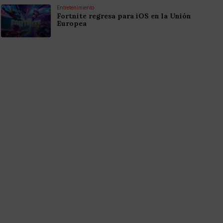
Entretenimiento
Fortnite regresa para iOS en la Unión
Europea