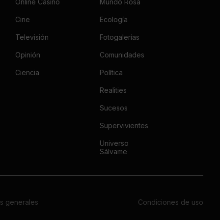
Online Casino
Mundo Rosa
Cine
Ecología
Televisión
Fotogalerías
Opinión
Comunidades
Ciencia
Política
Realities
Sucesos
Supervivientes
Universo
Sálvame
s generales
Condiciones de uso