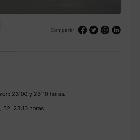
Compartir:
zón: 23:00 y 23:10 horas.
, 32: 23:10 horas.