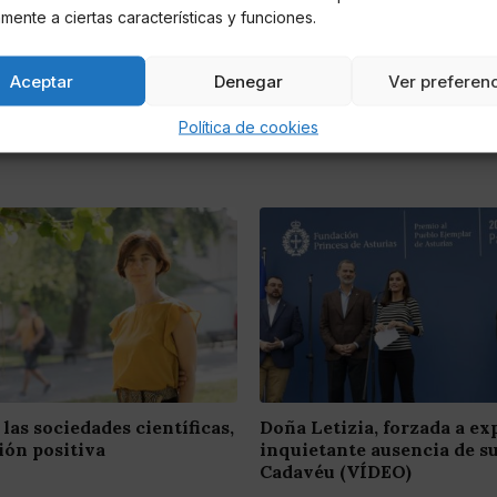
mente a ciertas características y funciones.
Aceptar
Denegar
Ver preferen
Política de cookies
las sociedades científicas,
Doña Letizia, forzada a exp
ión positiva
inquietante ausencia de su
Cadavéu (VÍDEO)