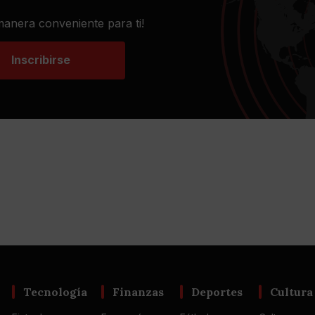
 manera conveniente para ti!
Inscribirse
Tecnología
Finanzas
Deportes
Cultura