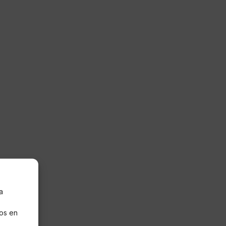
a
s
os en