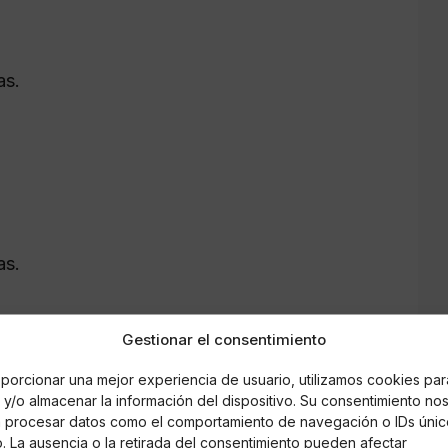
as.
as.
Gestionar el consentimiento
porcionar una mejor experiencia de usuario, utilizamos cookies par
y/o almacenar la información del dispositivo. Su consentimiento no
á procesar datos como el comportamiento de navegación o IDs únic
io. La ausencia o la retirada del consentimiento pueden afectar