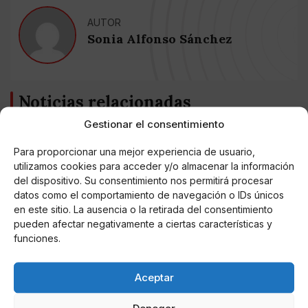
AUTOR
Sonia Alfonso Sánchez
Noticias relacionadas
Gestionar el consentimiento
Online Casino
Mejores Cripto Casinos Online en
Colombia 2025: Bitcoin Casinos
Para proporcionar una mejor experiencia de usuario,
utilizamos cookies para acceder y/o almacenar la información
del dispositivo. Su consentimiento nos permitirá procesar
Online Casino
datos como el comportamiento de navegación o IDs únicos
Mejores Casinos Online con Bitcoin y
en este sitio. La ausencia o la retirada del consentimiento
Criptomonedas en Argentina 2025
pueden afectar negativamente a ciertas características y
funciones.
Online Casino
Mejores casinos online con
criptomonedas y Bitcoin en México 2025
Aceptar