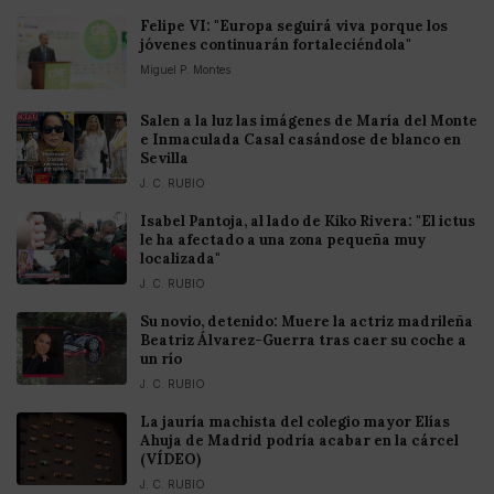
Felipe VI: "Europa seguirá viva porque los
jóvenes continuarán fortaleciéndola"
Miguel P. Montes
Salen a la luz las imágenes de María del Monte
e Inmaculada Casal casándose de blanco en
Sevilla
J. C. RUBIO
Isabel Pantoja, al lado de Kiko Rivera: "El ictus
le ha afectado a una zona pequeña muy
localizada"
J. C. RUBIO
Su novio, detenido: Muere la actriz madrileña
Beatriz Álvarez-Guerra tras caer su coche a
un río
J. C. RUBIO
La jauría machista del colegio mayor Elías
Ahuja de Madrid podría acabar en la cárcel
(VÍDEO)
J. C. RUBIO