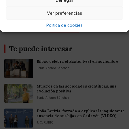
Denegar
Entretenimiento
Fortnite regresa para iOS en la Unión
Europea
Ver preferencias
Política de cookies
Te puede interesar
Bilbao celebra el Bazter Fest en noviembre
Sonia Alfonso Sánchez
Mujeres en las sociedades científicas, una
evolución positiva
Sonia Alfonso Sánchez
Doña Letizia, forzada a explicar la inquietante
ausencia de sus hijas en Cadavéu (VÍDEO)
J. C. RUBIO