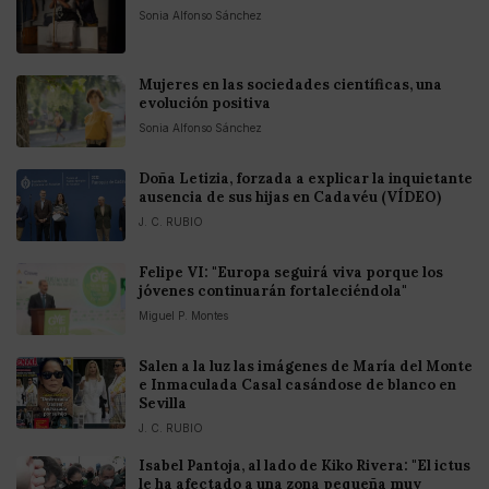
Sonia Alfonso Sánchez
Mujeres en las sociedades científicas, una
evolución positiva
Sonia Alfonso Sánchez
Doña Letizia, forzada a explicar la inquietante
ausencia de sus hijas en Cadavéu (VÍDEO)
J. C. RUBIO
Felipe VI: "Europa seguirá viva porque los
jóvenes continuarán fortaleciéndola"
Miguel P. Montes
Salen a la luz las imágenes de María del Monte
e Inmaculada Casal casándose de blanco en
Sevilla
J. C. RUBIO
Isabel Pantoja, al lado de Kiko Rivera: "El ictus
le ha afectado a una zona pequeña muy