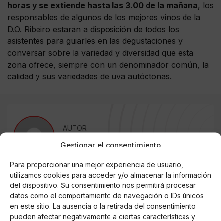
horas y se extiende hasta las 3.00 de la mañana
, los
responsables de algunos de los mejores vinos de la
D.O. Ribeiro estarán a disposición de todos los
asistentes para guiarles en las degustaciones y
conversar sobre la variedad y diversidad que esta
zona ofrece, siempre con un denominador común, la
calidad y sus variedades de uva autóctonas.
AUTOR
Fernando Rodríguez Estévez
Gestionar el consentimiento
Para proporcionar una mejor experiencia de usuario,
utilizamos cookies para acceder y/o almacenar la información
Noticias relacionadas
del dispositivo. Su consentimiento nos permitirá procesar
datos como el comportamiento de navegación o IDs únicos
Online Casino
en este sitio. La ausencia o la retirada del consentimiento
Mejores Cripto Casinos Online en
pueden afectar negativamente a ciertas características y
Colombia 2025: Bitcoin Casinos