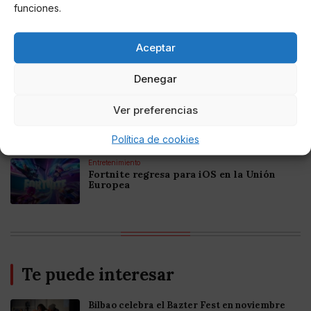
funciones.
Online Casino
Aceptar
Mejores Casinos Online con Bitcoin y
Criptomonedas en Argentina 2025
Denegar
Online Casino
Ver preferencias
Mejores casinos online con
criptomonedas y Bitcoin en México 2025
Política de cookies
Entretenimiento
Fortnite regresa para iOS en la Unión
Europea
Te puede interesar
Bilbao celebra el Bazter Fest en noviembre