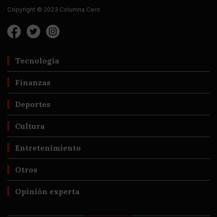
Copyright © 2023 Columna Cero
Tecnología
Finanzas
Deportes
Cultura
Entretenimiento
Otros
Opinión experta