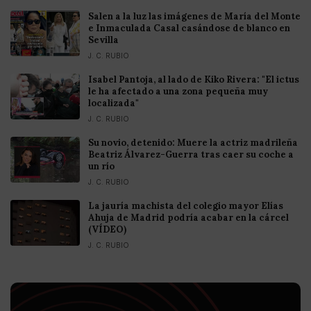
Salen a la luz las imágenes de María del Monte
e Inmaculada Casal casándose de blanco en
Sevilla
J. C. RUBIO
Isabel Pantoja, al lado de Kiko Rivera: "El ictus
le ha afectado a una zona pequeña muy
localizada"
J. C. RUBIO
Su novio, detenido: Muere la actriz madrileña
Beatriz Álvarez-Guerra tras caer su coche a
un río
J. C. RUBIO
La jauría machista del colegio mayor Elías
Ahuja de Madrid podría acabar en la cárcel
(VÍDEO)
J. C. RUBIO