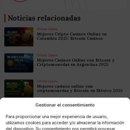
Noticias relacionadas
Online Casino
Mejores Cripto Casinos Online en
Colombia 2025: Bitcoin Casinos
Online Casino
Mejores Casinos Online con Bitcoin y
Criptomonedas en Argentina 2025
Online Casino
Mejores casinos online con
criptomonedas y Bitcoin en México 2025
Gestionar el consentimiento
Entretenimiento
Fortnite regresa para iOS en la Unión
Para proporcionar una mejor experiencia de usuario,
Europea
utilizamos cookies para acceder y/o almacenar la información
del dispositivo. Su consentimiento nos permitirá procesar