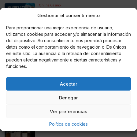
Online Casino
Mejores Casinos Online con Bitcoin y
Criptomonedas en Argentina 2025
Gestionar el consentimiento
Para proporcionar una mejor experiencia de usuario,
Online Casino
utilizamos cookies para acceder y/o almacenar la información
Mejores casinos online con
del dispositivo. Su consentimiento nos permitirá procesar
criptomonedas y Bitcoin en México 2025
datos como el comportamiento de navegación o IDs únicos
en este sitio. La ausencia o la retirada del consentimiento
pueden afectar negativamente a ciertas características y
Entretenimiento
Fortnite regresa para iOS en la Unión
funciones.
Europea
Aceptar
Denegar
Te puede interesar
Ver preferencias
Bilbao celebra el Bazter Fest en noviembre
Política de cookies
Sonia Alfonso Sánchez