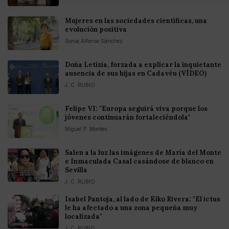
Mujeres en las sociedades científicas, una
evolución positiva
Sonia Alfonso Sánchez
Doña Letizia, forzada a explicar la inquietante
ausencia de sus hijas en Cadavéu (VÍDEO)
J. C. RUBIO
Felipe VI: "Europa seguirá viva porque los
jóvenes continuarán fortaleciéndola"
Miguel P. Montes
Salen a la luz las imágenes de María del Monte
e Inmaculada Casal casándose de blanco en
Sevilla
J. C. RUBIO
Isabel Pantoja, al lado de Kiko Rivera: "El ictus
le ha afectado a una zona pequeña muy
localizada"
J. C. RUBIO