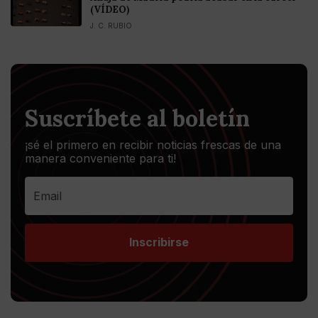
(VÍDEO)
J. C. RUBIO
Suscríbete al boletín
¡sé el primero en recibir noticias frescas de una
manera conveniente para ti!
Inscribirse