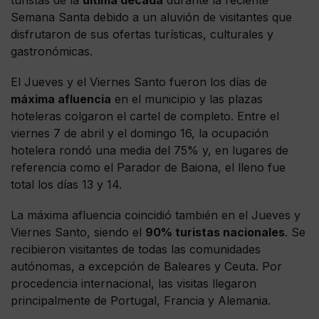
Semana Santa debido a un aluvión de visitantes que
disfrutaron de sus ofertas turísticas, culturales y
gastronómicas.
El Jueves y el Viernes Santo fueron los días de
máxima afluencia
en el municipio y las plazas
hoteleras colgaron el cartel de completo. Entre el
viernes 7 de abril y el domingo 16, la ocupación
hotelera rondó una media del 75% y, en lugares de
referencia como el Parador de Baiona, el lleno fue
total los días 13 y 14.
La máxima afluencia coincidió también en el Jueves y
Viernes Santo, siendo el
90% turistas nacionales
. Se
recibieron visitantes de todas las comunidades
autónomas, a excepción de Baleares y Ceuta. Por
procedencia internacional, las visitas llegaron
principalmente de Portugal, Francia y Alemania.