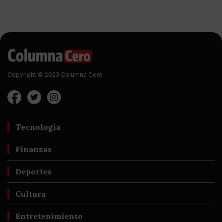
Copyright © 2023 Columna Cero
Tecnología
Finanzas
Deportes
Cultura
Entretenimiento