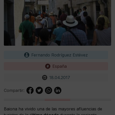
Fernando Rodríguez Estévez
España
18.04.2017
Compartir:
Baiona ha vivido una de las mayores afluencias de
turistas de la
última década
durante la reciente