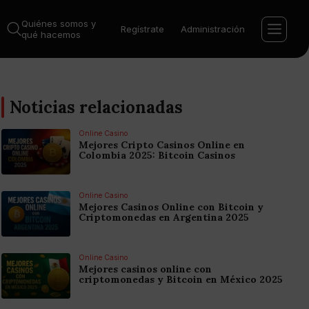
Quiénes somos y
Regístrate
Administración
qué hacemos
Noticias relacionadas
Online Casino
Mejores Cripto Casinos Online en
Colombia 2025: Bitcoin Casinos
Online Casino
Mejores Casinos Online con Bitcoin y
Criptomonedas en Argentina 2025
Online Casino
Mejores casinos online con
criptomonedas y Bitcoin en México 2025