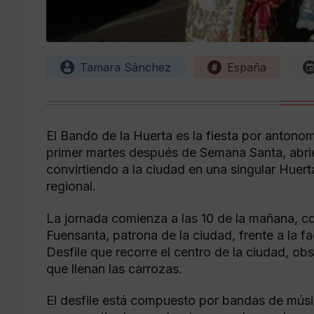
Tamara Sánchez
España
El Bando de la Huerta es la fiesta por antonom
primer martes después de Semana Santa, abrien
convirtiendo a la ciudad en una singular Huer
regional.
La jornada comienza a las 10 de la mañana, con
Fuensanta, patrona de la ciudad, frente a la fa
Desfile que recorre el centro de la ciudad, o
que llenan las carrozas.
El desfile está compuesto por bandas de músi