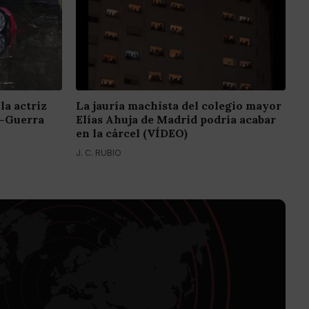
la actriz
La jauría machista del colegio mayor
z-Guerra
Elías Ahuja de Madrid podría acabar
en la cárcel (VÍDEO)
J. C. RUBIO