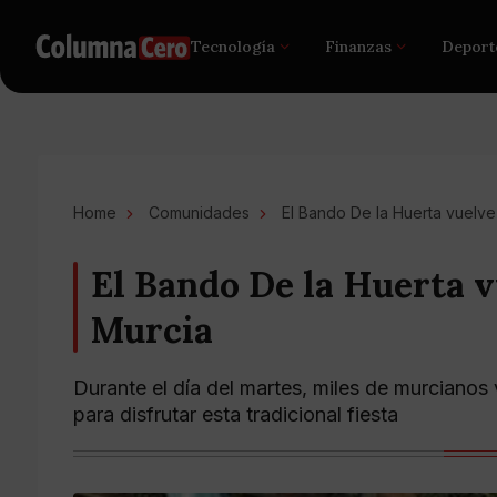
Tecnología
Finanzas
Deport
Home
Comunidades
El Bando De la Huerta vuelve
El Bando De la Huerta v
Murcia
Durante el día del martes, miles de murcianos 
para disfrutar esta tradicional fiesta