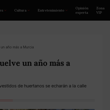
Opinión
Zona
es
Cultura
Entretenimiento
experta
VIP
 un año más a Murcia
uelve un año más a
vestidos de huertanos se echarán a la calle