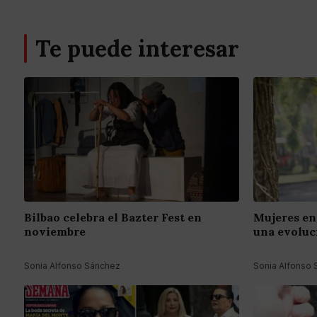
Te puede interesar
Bilbao celebra el Bazter Fest en
Mujeres en 
noviembre
una evoluc
Sonia Alfonso Sánchez
Sonia Alfonso