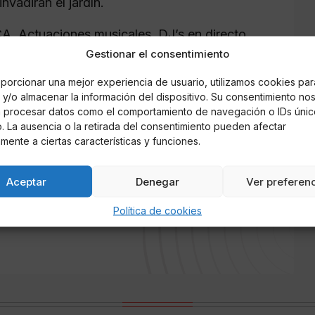
nvadirán el jardín.
A. Actuaciones musicales, DJ’s en directo.
Gestionar el consentimiento
ertanos en Jardín del Malecón.
porcionar una mejor experiencia de usuario, utilizamos cookies par
y/o almacenar la información del dispositivo. Su consentimiento no
iales en avenida Teniente Flomesta.
á procesar datos como el comportamiento de navegación o IDs únic
io. La ausencia o la retirada del consentimiento pueden afectar
mente a ciertas características y funciones.
Aceptar
Denegar
Ver preferen
Política de cookies