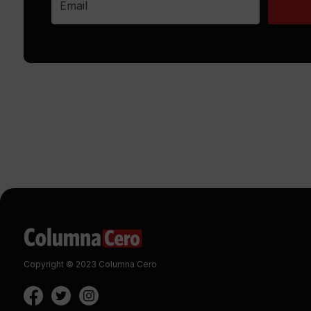
Copyright © 2023 Columna Cero