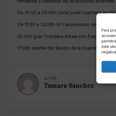
hincables y cantidad de atracciones infantiles i
De 10:00 a 20:00h zona joven huertana en FIC
De 11:00 a 13:00h IV Campeonato de Bolos hu
Para pro
acceder 
13:30h gran Tronaera Aérea con fuegos artific
permitir
este sit
17:00h desfile del Bando de la Huerta.
negativa
AUTOR
Tamara Sánchez