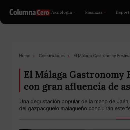
Tecnología
Finanzas
Deport
Home
Comunidades
El Málaga Gastronomy Festiva
El Málaga Gastronomy F
con gran afluencia de a
Una degustación popular de la mano de Jaén
del gazpacguelo malagueño concluirán este fes