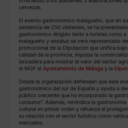
ofreciendo a los asistentes 3 elaboraciones 
cervezas.
El evento gastronómico malagueño, que en su
asistencia de 250 visitantes, se ha presenta
gastronómico dirigido tanto a turistas como a 
malagueño y andaluz se verá representado d
promocional de la Diputación que unifica baj
calidad de la provincia, impulsa la comercial
lanzadera para mostrar el valor del sector a
el MGF el
Ayuntamiento de Málaga
y la
Diput
Desde la organización defienden que este ev
gastronómico del sur de España y ayuda a de
público creciente que ha incorporado la gastr
consumo”. Además, reivindica la gastronomía
cultural en primer orden y refuerza el protag
su relación con el sector turístico como vehí
mercados.