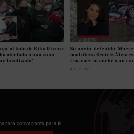
oja, al lado de Kiko Rivera:
Su novio, detenido: Muere 
e ha afectado a una zona
madrileña Beatriz Álvare
y localizada"
tras caer su coche a un río
J. C. RUBIO
 manera conveniente para ti!