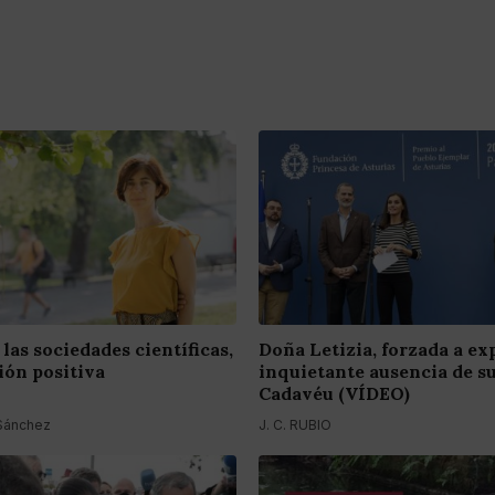
las sociedades científicas,
Doña Letizia, forzada a exp
ión positiva
inquietante ausencia de su
Cadavéu (VÍDEO)
 Sánchez
J. C. RUBIO