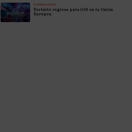
Entretenimiento
Fortnite regresa para iOS en la Unión
Europea