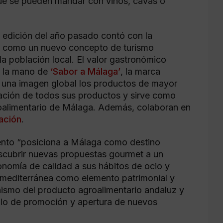
que se pueden maridar con vinos, cavas o
 edición del año pasado contó con la
do como un nuevo concepto de turismo
la población local. El valor gastronómico
e la mano de
‘Sabor a Málaga’
, la marca
o una imagen global los productos de mayor
ización de todos sus productos y sirve como
groalimentario de Málaga. Además, colaboran en
ación
.
ento “posiciona a Málaga como destino
scubrir nuevas propuestas gourmet a un
onomía de calidad a sus hábitos de ocio y
 mediterránea como elemento patrimonial y
onismo del producto agroalimentario andaluz y
culo de promoción y apertura de nuevos