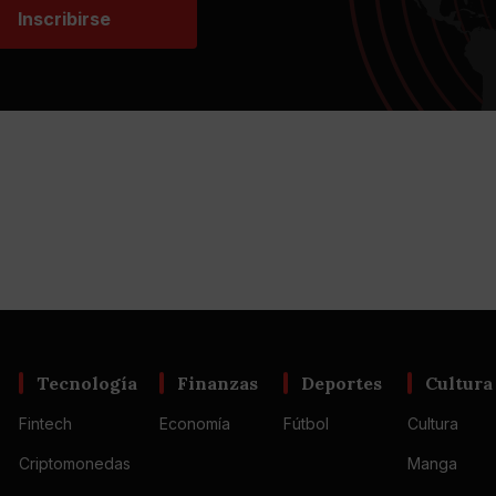
Inscribirse
Tecnología
Finanzas
Deportes
Cultura
Fintech
Economía
Fútbol
Cultura
Criptomonedas
Manga