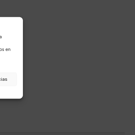
a
s
os en
cias