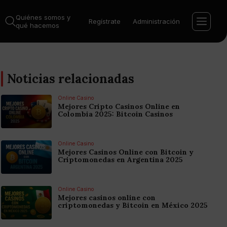
Quiénes somos y
Regístrate
Administración
qué hacemos
Noticias relacionadas
Online Casino
Mejores Cripto Casinos Online en
Colombia 2025: Bitcoin Casinos
Online Casino
Mejores Casinos Online con Bitcoin y
Criptomonedas en Argentina 2025
Online Casino
Mejores casinos online con
criptomonedas y Bitcoin en México 2025