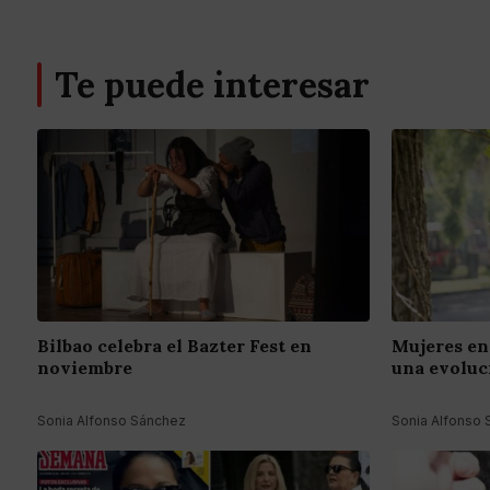
Te puede interesar
Bilbao celebra el Bazter Fest en
Mujeres en 
noviembre
una evoluc
Sonia Alfonso Sánchez
Sonia Alfonso