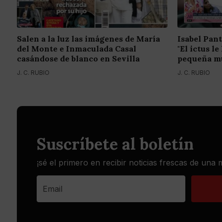
Salen a la luz las imágenes de María
Isabel Pant
del Monte e Inmaculada Casal
"El ictus l
casándose de blanco en Sevilla
pequeña mu
J. C. RUBIO
J. C. RUBIO
Suscríbete al boletín
¡sé el primero en recibir noticias frescas de una