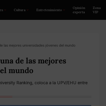
Opinión
Zona
es
Cultura
Entretenimiento
experta
VIP
de las mejores universidades jóvenes del mundo
una de las mejores
del mundo
niversity Ranking, coloca a la UPV/EHU entre