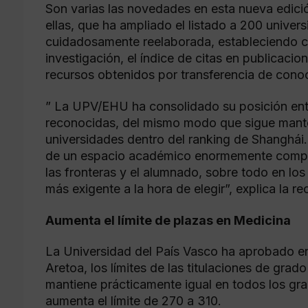
Son varias las novedades en esta nueva edici
ellas, que ha ampliado el listado a 200 unive
cuidadosamente reelaborada, estableciendo co
investigación, el índice de citas en publicacion
recursos obtenidos por transferencia de cono
” La UPV/EHU ha consolidado su posición entr
reconocidas, del mismo modo que sigue mante
universidades dentro del ranking de Shanghái
de un espacio académico enormemente competi
las fronteras y el alumnado, sobre todo en l
más exigente a la hora de elegir”, explica la r
Aumenta el límite de plazas en Medicina
La Universidad del País Vasco ha aprobado e
Aretoa, los límites de las titulaciones de grad
mantiene prácticamente igual en todos los gr
aumenta el límite de 270 a 310.