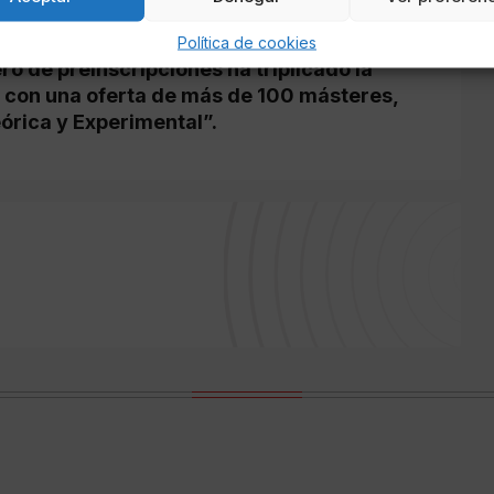
 45 plazas para el nuevo grado de
el próximo curso y cuya recepción social ha
Política de cookies
ero de preinscripciones ha triplicado la
s con una oferta de más de 100 másteres,
eórica y Experimental”.