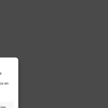
a
s
os en
cias