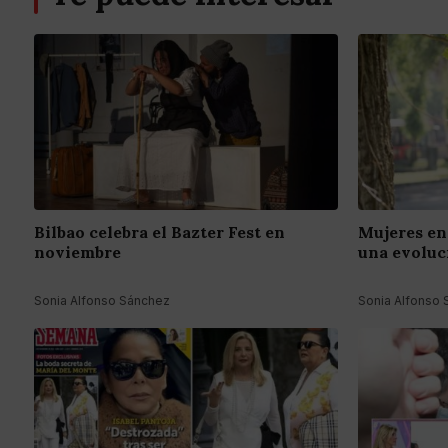
Bilbao celebra el Bazter Fest en
Mujeres en 
noviembre
una evoluc
Sonia Alfonso Sánchez
Sonia Alfonso