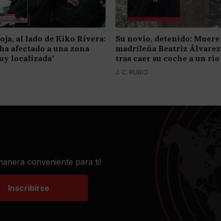
oja, al lado de Kiko Rivera:
Su novio, detenido: Muere 
e ha afectado a una zona
madrileña Beatriz Álvare
y localizada"
tras caer su coche a un río
J. C. RUBIO
 manera conveniente para ti!
Inscribirse