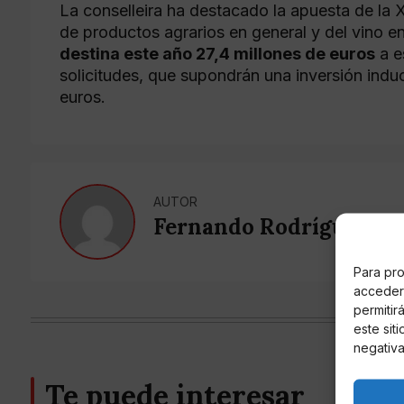
La conselleira ha destacado la apuesta de la 
de productos agrarios en general y del vino en
destina este año 27,4 millones de euros
a e
solicitudes, que supondrán una inversión induc
euros.
AUTOR
Fernando Rodríguez Es
Para pro
acceder 
permitir
este sit
negativa
Te puede interesar