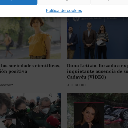
Política de cookies
las sociedades científicas,
Doña Letizia, forzada a exp
ión positiva
inquietante ausencia de su
Cadavéu (VÍDEO)
 Sánchez
J. C. RUBIO