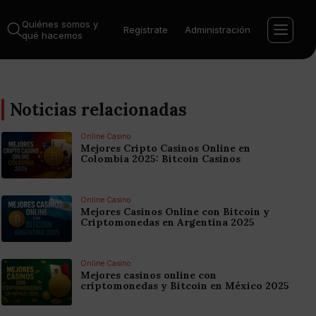
Quiénes somos y
Regístrate
Administración
qué hacemos
Noticias relacionadas
Online Casino
Mejores Cripto Casinos Online en
Colombia 2025: Bitcoin Casinos
Online Casino
Mejores Casinos Online con Bitcoin y
Criptomonedas en Argentina 2025
Online Casino
Mejores casinos online con
criptomonedas y Bitcoin en México 2025