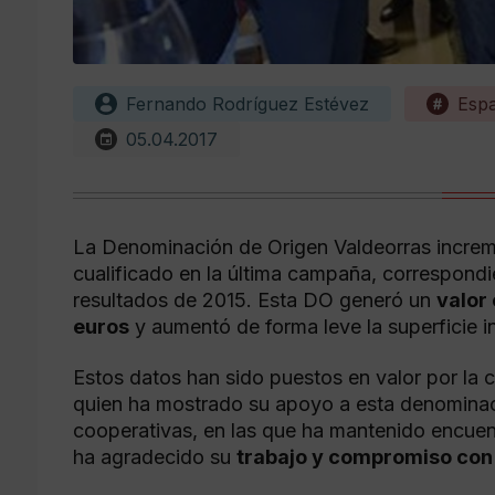
Fernando Rodríguez Estévez
Esp
05.04.2017
La Denominación de Origen Valdeorras increm
cualificado en la última campaña, correspondie
resultados de 2015. Esta DO generó un
valor
euros
y aumentó de forma leve la superficie in
Estos datos han sido puestos en valor por la 
quien ha mostrado su apoyo a esta denominaci
cooperativas, en las que ha mantenido encuent
ha agradecido su
trabajo y compromiso con 