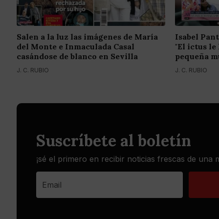
Salen a la luz las imágenes de María
Isabel Pant
del Monte e Inmaculada Casal
"El ictus l
casándose de blanco en Sevilla
pequeña mu
J. C. RUBIO
J. C. RUBIO
Suscríbete al boletín
¡sé el primero en recibir noticias frescas de una