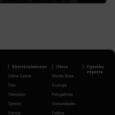
Entretenimiento
Otros
Opinión
experta
Online Casino
Mundo Rosa
Cine
Ecología
Televisión
Fotogalerías
Opinión
Comunidades
Ciencia
Política