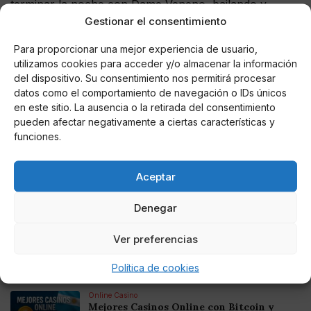
terminar la noche con Dame Veneno, bailando y
saltando como posesos, sin conseguir tirar la sala
Gestionar el consentimiento
abajo, pero lo que sí consiguieron ambos grupos fue
Para proporcionar una mejor experiencia de usuario,
demostrar que el rock and roll nunca morirá.
utilizamos cookies para acceder y/o almacenar la información
del dispositivo. Su consentimiento nos permitirá procesar
datos como el comportamiento de navegación o IDs únicos
en este sitio. La ausencia o la retirada del consentimiento
pueden afectar negativamente a ciertas características y
AUTOR
funciones.
Amelia Fernández Valledor
Aceptar
Noticias relacionadas
Denegar
Online Casino
Ver preferencias
Mejores Cripto Casinos Online en
Colombia 2025: Bitcoin Casinos
Política de cookies
Online Casino
Mejores Casinos Online con Bitcoin y