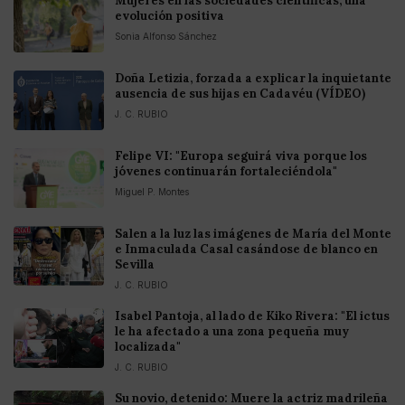
Mujeres en las sociedades científicas, una
evolución positiva
Sonia Alfonso Sánchez
Doña Letizia, forzada a explicar la inquietante
ausencia de sus hijas en Cadavéu (VÍDEO)
J. C. RUBIO
Felipe VI: "Europa seguirá viva porque los
jóvenes continuarán fortaleciéndola"
Miguel P. Montes
Salen a la luz las imágenes de María del Monte
e Inmaculada Casal casándose de blanco en
Sevilla
J. C. RUBIO
Isabel Pantoja, al lado de Kiko Rivera: "El ictus
le ha afectado a una zona pequeña muy
localizada"
J. C. RUBIO
Su novio, detenido: Muere la actriz madrileña