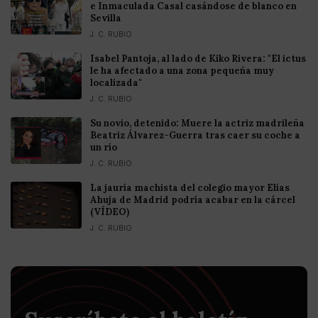
e Inmaculada Casal casándose de blanco en
Sevilla
J. C. RUBIO
Isabel Pantoja, al lado de Kiko Rivera: "El ictus
le ha afectado a una zona pequeña muy
localizada"
J. C. RUBIO
Su novio, detenido: Muere la actriz madrileña
Beatriz Álvarez-Guerra tras caer su coche a
un río
J. C. RUBIO
La jauría machista del colegio mayor Elías
Ahuja de Madrid podría acabar en la cárcel
(VÍDEO)
J. C. RUBIO