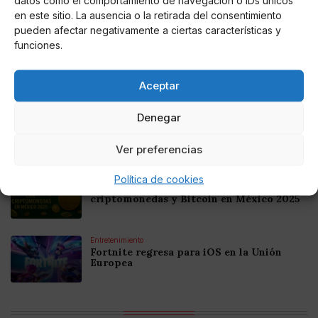
en este sitio. La ausencia o la retirada del consentimiento
Noticias relacionadas
pueden afectar negativamente a ciertas características y
funciones.
Online Casino
Mejores Cripto Casinos Online en
Colombia 2025: Bitcoin Casinos
Aceptar
Online Casino
Denegar
Mejores Casinos Online con Bitcoin y
Criptomonedas en Argentina 2025
Ver preferencias
Online Casino
Política de cookies
Mejores casinos online con
criptomonedas y Bitcoin en México 2025
Entretenimiento
Fortnite regresa para iOS en la Unión
Europea