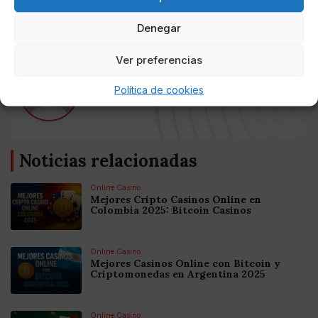
los ayuntamientos, también se incrementaron.
Denegar
Ver preferencias
AUTOR
Política de cookies
Tamara Sánchez
Noticias relacionadas
Online Casino
Mejores Cripto Casinos Online en
Colombia 2025: Bitcoin Casinos
Online Casino
Mejores Casinos Online con Bitcoin y
Criptomonedas en Argentina 2025
Online Casino