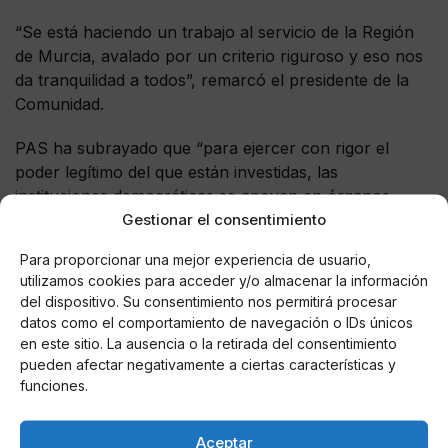
“Se está haciendo un trabajo al servicio de la Región
de Murcia, avalado por un criterio riguroso y eso nos
da tranquilidad a todos”, remarcó el presidente de la
Comunidad.
PAS ha subrayado que “para ejercer con rigor el
poder legítimo del que están investidas, las
instituciones democráticas se apoyan en órganos
Gestionar el consentimiento
como el Consejo Jurídico de la Región de Murcia que
“es una voz técnicamente autorizada y socialmente
Para proporcionar una mejor experiencia de usuario,
prestigiosa, que ayuda al Gobierno y a las
utilizamos cookies para acceder y/o almacenar la información
administraciones públicas en la toma de decisiones”.
del dispositivo. Su consentimiento nos permitirá procesar
datos como el comportamiento de navegación o IDs únicos
Según recoge la Memoria del Consejo Jurídico, el
en este sitio. La ausencia o la retirada del consentimiento
número de dictámenes y otros acuerdos se elevó a
pueden afectar negativamente a ciertas características y
401 el pasado año. Además, las solicitudes y
funciones.
dictámenes facultativos, los que voluntariamente
pueden pedir tanto la Administración regional como
Aceptar