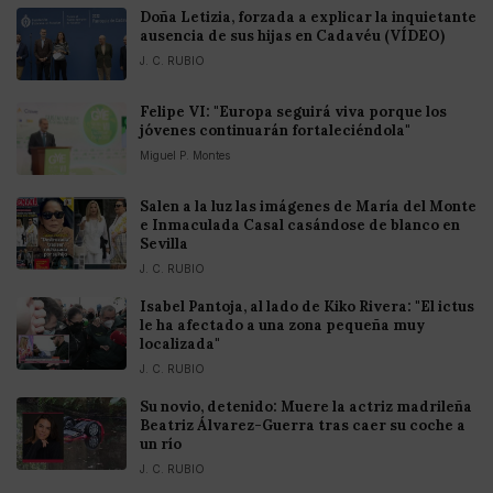
Doña Letizia, forzada a explicar la inquietante
ausencia de sus hijas en Cadavéu (VÍDEO)
J. C. RUBIO
Felipe VI: "Europa seguirá viva porque los
jóvenes continuarán fortaleciéndola"
Miguel P. Montes
Salen a la luz las imágenes de María del Monte
e Inmaculada Casal casándose de blanco en
Sevilla
J. C. RUBIO
Isabel Pantoja, al lado de Kiko Rivera: "El ictus
le ha afectado a una zona pequeña muy
localizada"
J. C. RUBIO
Su novio, detenido: Muere la actriz madrileña
Beatriz Álvarez-Guerra tras caer su coche a
un río
J. C. RUBIO