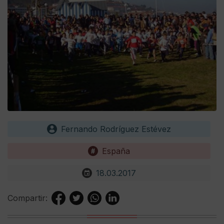
Fernando Rodríguez Estévez
España
18.03.2017
Compartir: