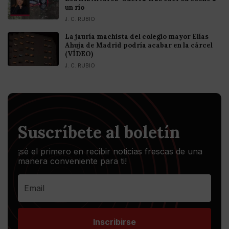
un río
J. C. RUBIO
La jauría machista del colegio mayor Elías
Ahuja de Madrid podría acabar en la cárcel
(VÍDEO)
J. C. RUBIO
Suscríbete al boletín
¡sé el primero en recibir noticias frescas de una
manera conveniente para ti!
Inscribirse