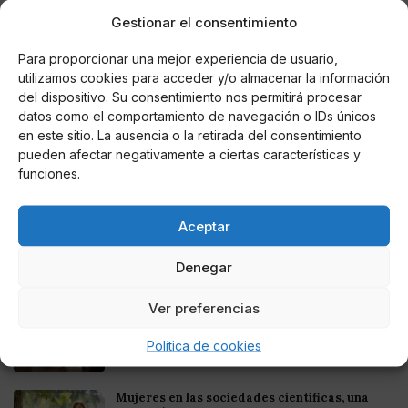
Gestionar el consentimiento
Online Casino
Para proporcionar una mejor experiencia de usuario,
Mejores casinos online con
utilizamos cookies para acceder y/o almacenar la información
criptomonedas y Bitcoin en México 2025
del dispositivo. Su consentimiento nos permitirá procesar
datos como el comportamiento de navegación o IDs únicos
Entretenimiento
en este sitio. La ausencia o la retirada del consentimiento
Fortnite regresa para iOS en la Unión
pueden afectar negativamente a ciertas características y
Europea
funciones.
Aceptar
Denegar
Te puede interesar
Ver preferencias
Bilbao celebra el Bazter Fest en noviembre
Sonia Alfonso Sánchez
Política de cookies
Mujeres en las sociedades científicas, una