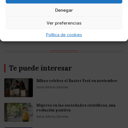
Mejores casinos online con
criptomonedas y Bitcoin en México 2025
Denegar
Ver preferencias
Entretenimiento
Fortnite regresa para iOS en la Unión
Europea
Política de cookies
Te puede interesar
Bilbao celebra el Bazter Fest en noviembre
Sonia Alfonso Sánchez
Mujeres en las sociedades científicas, una
evolución positiva
Sonia Alfonso Sánchez