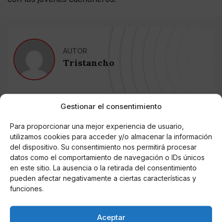
AUTOR
Tristancho
Noticias relacionadas
Gestionar el consentimiento
Para proporcionar una mejor experiencia de usuario,
Online Casino
Mejores Cripto Casinos Online en
utilizamos cookies para acceder y/o almacenar la información
Colombia 2025: Bitcoin Casinos
del dispositivo. Su consentimiento nos permitirá procesar
datos como el comportamiento de navegación o IDs únicos
en este sitio. La ausencia o la retirada del consentimiento
Online Casino
pueden afectar negativamente a ciertas características y
Mejores Casinos Online con Bitcoin y
Criptomonedas en Argentina 2025
funciones.
Aceptar
Online Casino