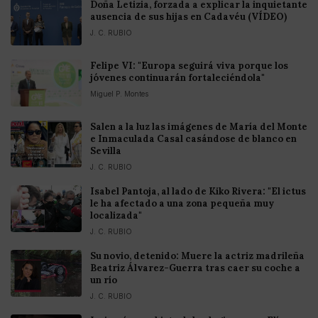
Doña Letizia, forzada a explicar la inquietante
ausencia de sus hijas en Cadavéu (VÍDEO)
J. C. RUBIO
Felipe VI: "Europa seguirá viva porque los
jóvenes continuarán fortaleciéndola"
Miguel P. Montes
Salen a la luz las imágenes de María del Monte
e Inmaculada Casal casándose de blanco en
Sevilla
J. C. RUBIO
Isabel Pantoja, al lado de Kiko Rivera: "El ictus
le ha afectado a una zona pequeña muy
localizada"
J. C. RUBIO
Su novio, detenido: Muere la actriz madrileña
Beatriz Álvarez-Guerra tras caer su coche a
un río
J. C. RUBIO