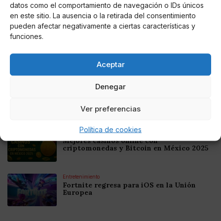
datos como el comportamiento de navegación o IDs únicos
en este sitio. La ausencia o la retirada del consentimiento
Noticias relacionadas
pueden afectar negativamente a ciertas características y
funciones.
Online Casino
Mejores Cripto Casinos Online en
Colombia 2025: Bitcoin Casinos
Aceptar
Denegar
Online Casino
Mejores Casinos Online con Bitcoin y
Criptomonedas en Argentina 2025
Ver preferencias
Política de cookies
Online Casino
Mejores casinos online con
criptomonedas y Bitcoin en México 2025
Entretenimiento
Fortnite regresa para iOS en la Unión
Europea