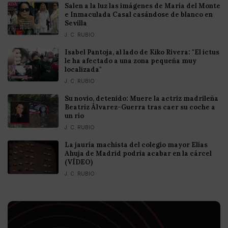
Salen a la luz las imágenes de María del Monte
e Inmaculada Casal casándose de blanco en
Sevilla
J. C. RUBIO
Isabel Pantoja, al lado de Kiko Rivera: "El ictus
le ha afectado a una zona pequeña muy
localizada"
J. C. RUBIO
Su novio, detenido: Muere la actriz madrileña
Beatriz Álvarez-Guerra tras caer su coche a
un río
J. C. RUBIO
La jauría machista del colegio mayor Elías
Ahuja de Madrid podría acabar en la cárcel
(VÍDEO)
J. C. RUBIO