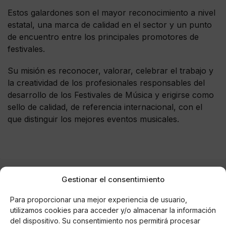
Estos galardones son el mayor reconocimiento a nivel
estatal, una marca de calidad en el sector y un punto
de encuentro entre los principales promotores de
festivales.
Su misión es reconocer, valorar, celebrar el trabajo y
la creatividad de los profesionales responsables del
desarrollo de los Festivales de Música y erigirse como
sello de calidad, de referencia internacional, con el
que distinguir los mejores eventos musicales.
Gestionar el consentimiento
AUTOR
Para proporcionar una mejor experiencia de usuario,
Sonia Alfonso Sánchez
utilizamos cookies para acceder y/o almacenar la información
del dispositivo. Su consentimiento nos permitirá procesar