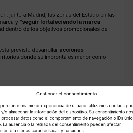
on, junto a Madrid, las zonas del Estado en las
marca y “
seguir fortaleciendo la marca
dad dentro de los objetivos promocionales del
stá previsto desarrollar
acciones
erritorios donde su impronta es menor como
Gestionar el consentimiento
tévez
porcionar una mejor experiencia de usuario, utilizamos cookies par
y/o almacenar la información del dispositivo. Su consentimiento no
á procesar datos como el comportamiento de navegación o IDs únic
io. La ausencia o la retirada del consentimiento pueden afectar
mente a ciertas características y funciones.