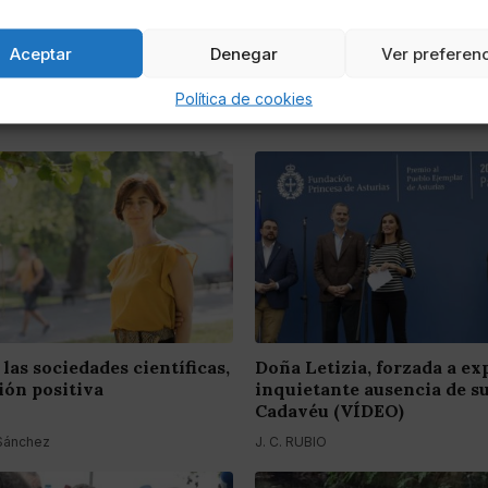
Aceptar
Denegar
Ver preferen
Política de cookies
las sociedades científicas,
Doña Letizia, forzada a exp
ión positiva
inquietante ausencia de su
Cadavéu (VÍDEO)
 Sánchez
J. C. RUBIO