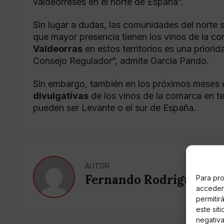
valdeorreses en el norte de España”.
Sin lugar a dudas, las comunidades del norte s
que mayor presencia tienen los vinos de la co
Valdeorras
en estos territorios es una priori
Consejo Regulador”, admite Garcia Pando.
Sin embargo, también en los próximos meses e
divulgativas
de los vinos de la comarca en t
pueden ser Levante o el sur de España.
AUTOR
Fernando Rodríguez Es
Para pro
acceder 
permitir
este sit
negativa