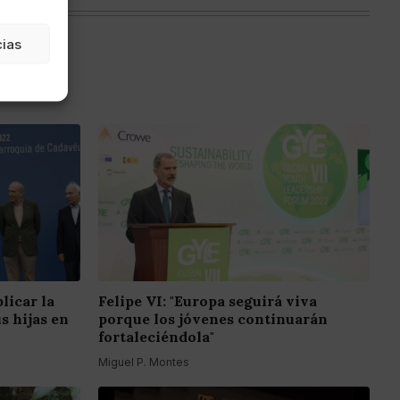
cias
licar la
Felipe VI: "Europa seguirá viva
s hijas en
porque los jóvenes continuarán
fortaleciéndola"
Miguel P. Montes