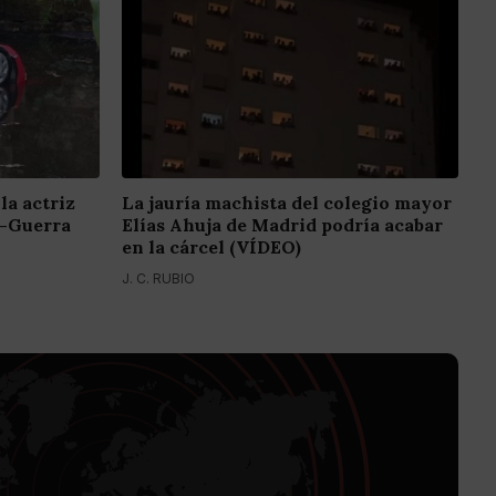
la actriz
La jauría machista del colegio mayor
z-Guerra
Elías Ahuja de Madrid podría acabar
en la cárcel (VÍDEO)
J. C. RUBIO