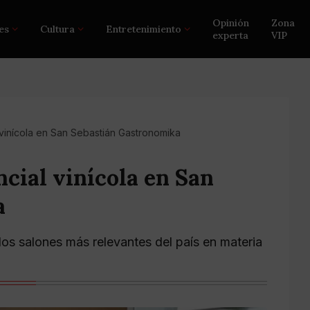
Opinión
Zona
es
Cultura
Entretenimiento
experta
VIP
 vinícola en San Sebastián Gastronomika
ncial vinícola en San
a
os salones más relevantes del país en materia