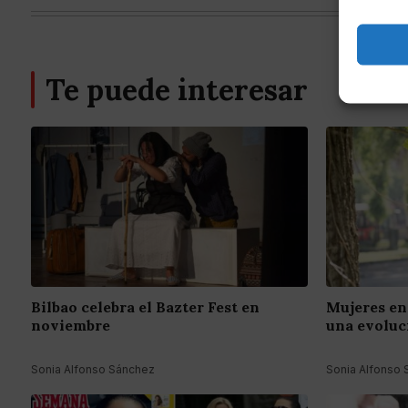
Te puede interesar
Bilbao celebra el Bazter Fest en
Mujeres en 
noviembre
una evoluc
Sonia Alfonso Sánchez
Sonia Alfonso