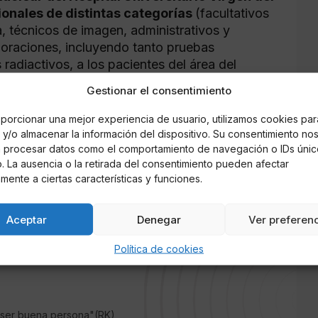
ionales de distintas categorías
(facultativos
a, técnicos de imagen, administrativos y
loraciones, incluyendo tanto pruebas
adiactivos, a los pacientes del área del
, Osuna y Écija, lo que comprende a los
Gestionar el consentimiento
 los que se estudian en sus consultas externas
u conjunto abarcan a una población de 1.250
porcionar una mejor experiencia de usuario, utilizamos cookies par
y/o almacenar la información del dispositivo. Su consentimiento no
á procesar datos como el comportamiento de navegación o IDs únic
io. La ausencia o la retirada del consentimiento pueden afectar
mientos de cáncer diferenciado de tiroides
mente a ciertas características y funciones.
 del área de Huelva y algunos estudios
lación total aproximada de 4 de personas.
Aceptar
Denegar
Ver preferen
Política de cookies
e ser buena persona"(RK)