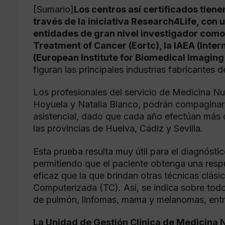
[Sumario]
Los centros así certificados tien
través de la iniciativa Research4Life, con
entidades de gran nivel investigador como
Treatment of Cancer (Eortc), la IAEA (Inte
(European Institute for Biomedical Imagin
figuran las principales industrias fabricantes 
Los profesionales del servicio de Medicina Nu
Hoyuela y Natalia Blanco, podrán compaginar 
asistencial, dado que cada año efectúan más
las provincias de Huelva, Cádiz y Sevilla.
Esta prueba resulta muy útil para el diagnósti
permitiendo que el paciente obtenga una resp
eficaz que la que brindan otras técnicas clás
Computerizada (TC). Así, se indica sobre todo
de pulmón, linfomas, mama y melanomas, entr
La Unidad de Gestión Clínica de Medicina N