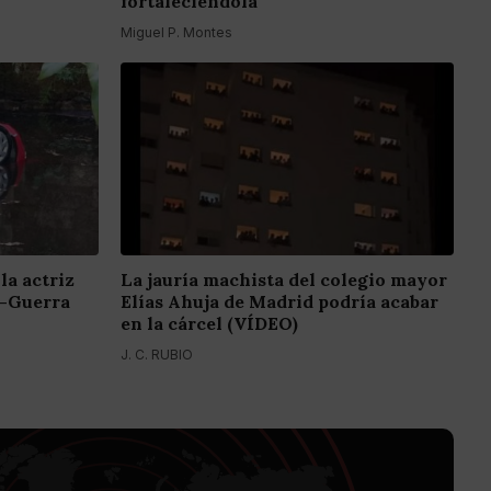
fortaleciéndola"
Miguel P. Montes
la actriz
La jauría machista del colegio mayor
z-Guerra
Elías Ahuja de Madrid podría acabar
en la cárcel (VÍDEO)
J. C. RUBIO