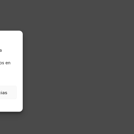
a
s
os en
cias