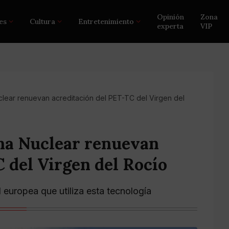
Opinión
Zona
es
Cultura
Entretenimiento
experta
VIP
clear renuevan acreditación del PET-TC del Virgen del
ina Nuclear renuevan
 del Virgen del Rocío
d europea que utiliza esta tecnología