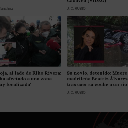
Cadavéu (VÍDEO)
 Sánchez
J. C. RUBIO
oja, al lado de Kiko Rivera:
Su novio, detenido: Muere 
e ha afectado a una zona
madrileña Beatriz Álvare
y localizada"
tras caer su coche a un río
J. C. RUBIO