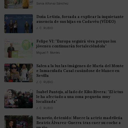
Sonia Alfonso Sánchez
Doña Letizia, forzada a explicar la inquietante
ausencia de sus hijas en Cadavéu (VÍDEO)
J. C. RUBIO
Felipe VI: "Europa seguirá viva porque los
jóvenes continuarán fortaleciéndola"
Miguel P. Montes
Salen a la luz las imágenes de María del Monte
e Inmaculada Casal casándose de blanco en
Sevilla
J. C. RUBIO
Isabel Pantoja, al lado de Kiko Rivera: "El ictus
le ha afectado a una zona pequeña muy
localizada"
J. C. RUBIO
Su novio, detenido: Muere la actriz madrileña
Beatriz Álvarez-Guerra tras caer su coche a
un río