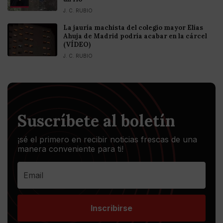
J. C. RUBIO
La jauría machista del colegio mayor Elías
Ahuja de Madrid podría acabar en la cárcel
(VÍDEO)
J. C. RUBIO
Suscríbete al boletín
¡sé el primero en recibir noticias frescas de una
manera conveniente para ti!
Inscribirse