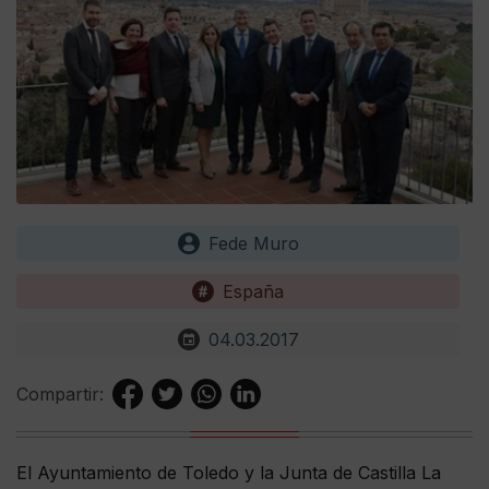
Fede Muro
España
04.03.2017
Compartir:
El Ayuntamiento de Toledo y la Junta de Castilla La