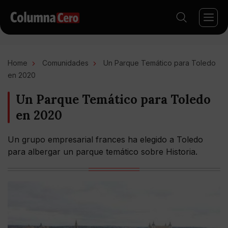
Home
Comunidades
Un Parque Temático para Toledo
en 2020
Un Parque Temático para Toledo
en 2020
Un grupo empresarial frances ha elegido a Toledo
para albergar un parque temático sobre Historia.