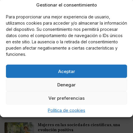
Gestionar el consentimiento
Online Casino
Mejores casinos online con
Para proporcionar una mejor experiencia de usuario,
criptomonedas y Bitcoin en México 2025
utilizamos cookies para acceder y/o almacenar la información
del dispositivo. Su consentimiento nos permitirá procesar
datos como el comportamiento de navegación o IDs únicos
Entretenimiento
en este sitio. La ausencia o la retirada del consentimiento
Fortnite regresa para iOS en la Unión
Europea
pueden afectar negativamente a ciertas características y
funciones.
Aceptar
Denegar
Te puede interesar
Ver preferencias
Bilbao celebra el Bazter Fest en noviembre
Sonia Alfonso Sánchez
Política de cookies
Mujeres en las sociedades científicas, una
evolución positiva