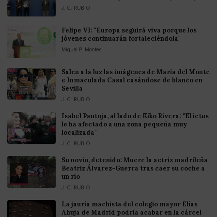
J. C. RUBIO
Felipe VI: "Europa seguirá viva porque los
jóvenes continuarán fortaleciéndola"
Miguel P. Montes
Salen a la luz las imágenes de María del Monte
e Inmaculada Casal casándose de blanco en
Sevilla
J. C. RUBIO
Isabel Pantoja, al lado de Kiko Rivera: "El ictus
le ha afectado a una zona pequeña muy
localizada"
J. C. RUBIO
Su novio, detenido: Muere la actriz madrileña
Beatriz Álvarez-Guerra tras caer su coche a
un río
J. C. RUBIO
La jauría machista del colegio mayor Elías
Ahuja de Madrid podría acabar en la cárcel