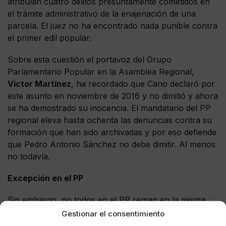
atribuían cuatro delitos presuntamente cometidos en
el trámite administrativo de la enajenación de una
parcela. El juez no ha encontrado nada punible contra
el primer edil popular.
Sobre esta cuestión el portavoz del Grupo
Parlamentario Popular en la Asamblea Regional,
Víctor Martínez
, ha recordado que Cano declaró por
este asunto en noviembre de 2016 y no dimitió y ahora
se ha demostrado su inocencia. El mandatario del PP
regional eleva hasta ochenta las denuncias contra su
formación que han sido archivadas y por eso defiende
que Pedro Antonio Sánchez no debe dimitir. Al menos
no todavía.
Excepción en el PP
Sin embargo, no todos en el PP reman en la misma
dirección. Así quedó de manifiesto en la reunión esta
Gestionar el consentimiento
semana del pleno municipal del Ayuntamiento de