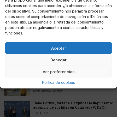
Para proporcionar una mejor experiencia de usuario,
Entretenimiento
utilizamos cookies para acceder y/o almacenar la información
Fortnite regresa para iOS en la Unión
del dispositivo. Su consentimiento nos permitirá procesar
Europea
datos como el comportamiento de navegación o IDs únicos
en este sitio. La ausencia o la retirada del consentimiento
pueden afectar negativamente a ciertas características y
funciones.
Te puede interesar
Aceptar
Bilbao celebra el Bazter Fest en noviembre
Denegar
Sonia Alfonso Sánchez
Ver preferencias
Mujeres en las sociedades científicas, una
Política de cookies
evolución positiva
Sonia Alfonso Sánchez
Doña Letizia, forzada a explicar la inquietante
ausencia de sus hijas en Cadavéu (VÍDEO)
J. C. RUBIO