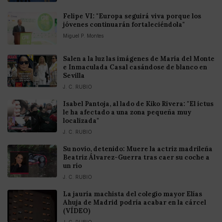
Felipe VI: "Europa seguirá viva porque los
jóvenes continuarán fortaleciéndola"
Miguel P. Montes
Salen a la luz las imágenes de María del Monte
e Inmaculada Casal casándose de blanco en
Sevilla
J. C. RUBIO
Isabel Pantoja, al lado de Kiko Rivera: "El ictus
le ha afectado a una zona pequeña muy
localizada"
J. C. RUBIO
Su novio, detenido: Muere la actriz madrileña
Beatriz Álvarez-Guerra tras caer su coche a
un río
J. C. RUBIO
La jauría machista del colegio mayor Elías
Ahuja de Madrid podría acabar en la cárcel
(VÍDEO)
J. C. RUBIO