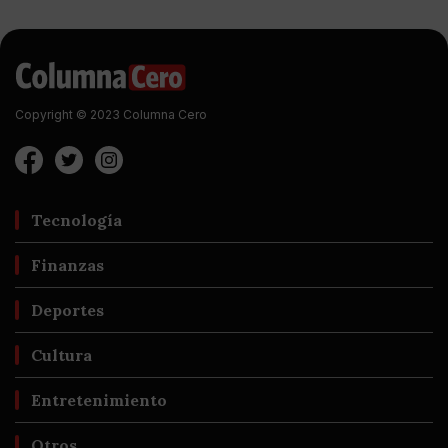
Copyright © 2023 Columna Cero
Tecnología
Finanzas
Deportes
Cultura
Entretenimiento
Otros