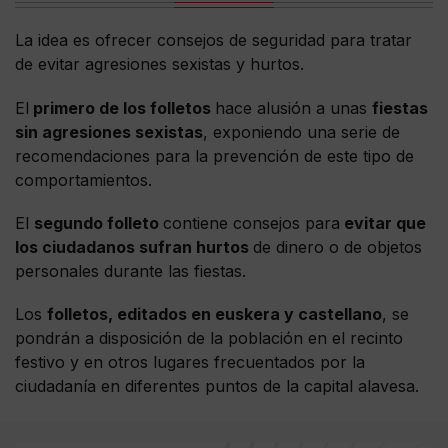
La idea es ofrecer consejos de seguridad para tratar
de evitar agresiones sexistas y hurtos.
El
primero de los folletos
hace alusión a unas
fiestas
sin agresiones sexistas
, exponiendo una serie de
recomendaciones para la prevención de este tipo de
comportamientos.
El
segundo folleto
contiene consejos para
evitar que
los ciudadanos sufran hurtos
de dinero o de objetos
personales durante las fiestas.
Los
folletos, editados en euskera y castellano
, se
pondrán a disposición de la población en el recinto
festivo y en otros lugares frecuentados por la
ciudadanía en diferentes puntos de la capital alavesa.