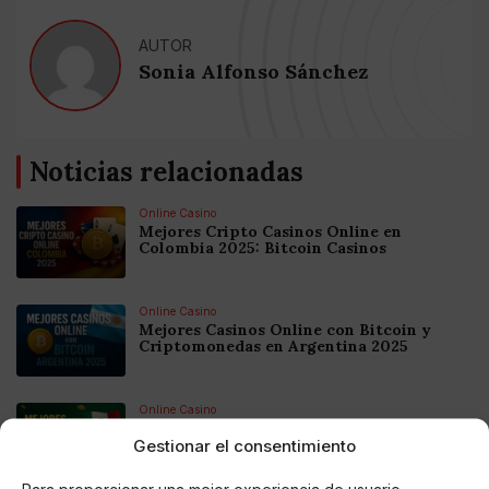
AUTOR
Sonia Alfonso Sánchez
Noticias relacionadas
Online Casino
Mejores Cripto Casinos Online en
Colombia 2025: Bitcoin Casinos
Online Casino
Mejores Casinos Online con Bitcoin y
Criptomonedas en Argentina 2025
Online Casino
Mejores casinos online con
criptomonedas y Bitcoin en México 2025
Gestionar el consentimiento