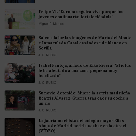
Felipe VI: "Europa seguirá viva porque los
jóvenes continuarán fortaleciéndola"
Miguel P. Montes
Salen a la luz las imágenes de María del Monte
e Inmaculada Casal casándose de blanco en
Sevilla
J. C. RUBIO
Isabel Pantoja, al lado de Kiko Rivera: "El ictus
le ha afectado a una zona pequeña muy
localizada"
J. C. RUBIO
Su novio, detenido: Muere la actriz madrileña
Beatriz Álvarez-Guerra tras caer su coche a
un río
J. C. RUBIO
La jauría machista del colegio mayor Elías
Ahuja de Madrid podría acabar en la cárcel
(VÍDEO)