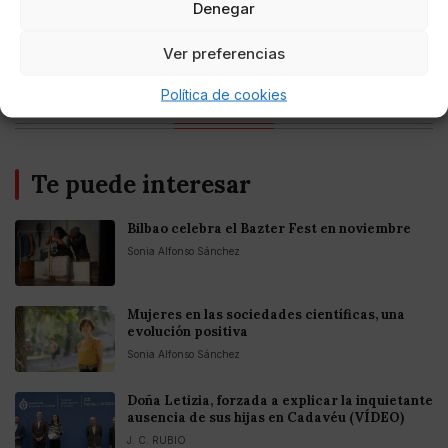
Denegar
Entretenimiento
Fortnite regresa para iOS en la Unión
Ver preferencias
Europea
Política de cookies
Te puede interesar
Bilbao celebra el Bazter Fest en noviembre
Sonia Alfonso Sánchez
Mujeres en las sociedades científicas, una
evolución positiva
Sonia Alfonso Sánchez
Doña Letizia, forzada a explicar la inquietante
ausencia de sus hijas en Cadavéu (VÍDEO)
J. C. RUBIO