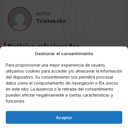
AUTOR
Tristancho
Noticias relacionadas
Gestionar el consentimiento
Online Casino
Mejores Cripto Casinos Online en
Para proporcionar una mejor experiencia de usuario,
Colombia 2025: Bitcoin Casinos
utilizamos cookies para acceder y/o almacenar la información
del dispositivo. Su consentimiento nos permitirá procesar
datos como el comportamiento de navegación o IDs únicos
Online Casino
Mejores Casinos Online con Bitcoin y
en este sitio. La ausencia o la retirada del consentimiento
Criptomonedas en Argentina 2025
pueden afectar negativamente a ciertas características y
funciones.
Online Casino
Mejores casinos online con
Aceptar
criptomonedas y Bitcoin en México 2025