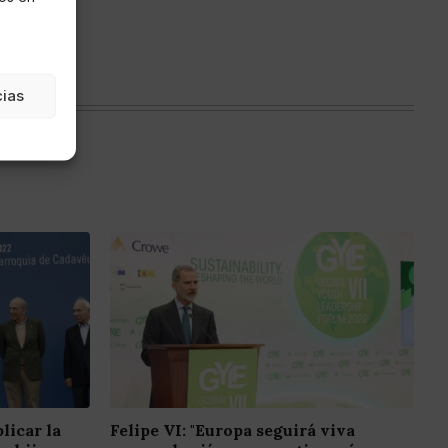
cias
licar la
Felipe VI: "Europa seguirá viva