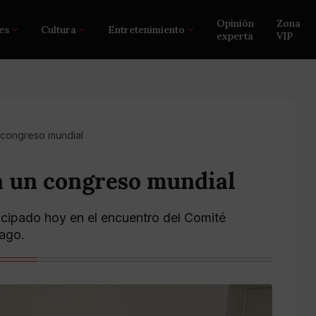
Opinión
Zona
es
Cultura
Entretenimiento
experta
VIP
 congreso mundial
á un congreso mundial
icipado hoy en el encuentro del Comité
iago.