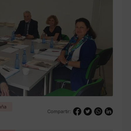
aña
Compartir: