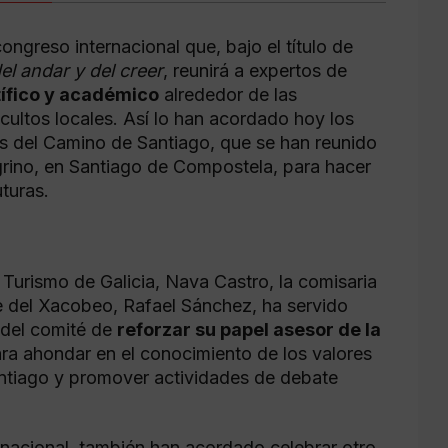
ngreso internacional que, bajo el título de
l andar y del creer
, reunirá a expertos de
tífico y académico
alrededor de las
cultos locales. Así lo han acordado hoy los
s del Camino de Santiago, que se han reunido
grino, en Santiago de Compostela, para hacer
turas.
e Turismo de Galicia, Nava Castro, la comisaria
te del Xacobeo, Rafael Sánchez, ha servido
 del comité de
reforzar su papel asesor de la
ra ahondar en el conocimiento de los valores
antiago y promover actividades de debate
nacional, también han acordado celebrar otro