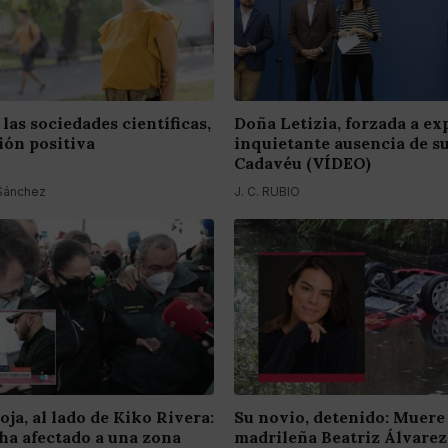
las sociedades científicas,
Doña Letizia, forzada a exp
ión positiva
inquietante ausencia de su
Cadavéu (VÍDEO)
 Sánchez
J. C. RUBIO
oja, al lado de Kiko Rivera:
Su novio, detenido: Muere 
e ha afectado a una zona
madrileña Beatriz Álvare