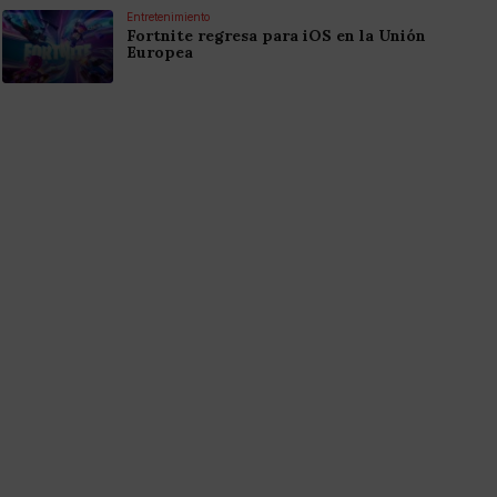
Entretenimiento
Fortnite regresa para iOS en la Unión
Europea