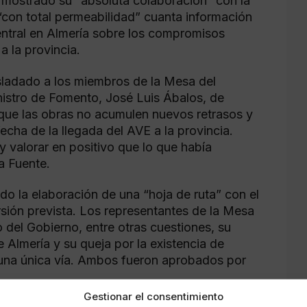
 mostrado su “absoluta colaboración” con la
“con total permeabilidad” cuanta información
ntral en Almería sobre los compromisos
 a la provincia.
asladado a los miembros de la Mesa del
inistro de Fomento, José Luis Ábalos, de
 que las obras no acumulen nuevos retrasos y
cha de la llegada del AVE a la provincia.
y valorar en positivo que lo que había
a Fuente.
tado la elaboración de una “hoja de ruta” con el
rsión prevista. Los representantes de la Mesa
o del Gobierno, entre otras cuestiones, su
e Almería y su queja por la existencia de
n una única vía. Ambos fueron aprobados por
Gestionar el consentimiento