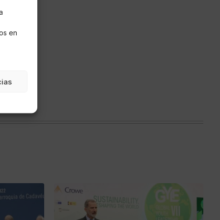
a
s
os en
cias