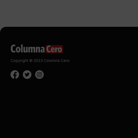
Copyright © 2023 Columna Cero