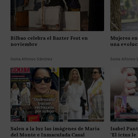
Bilbao celebra el Bazter Fest en
Mujeres en 
noviembre
una evoluc
Sonia Alfonso Sánchez
Sonia Alfonso
Salen a la luz las imágenes de María
Isabel Pant
del Monte e Inmaculada Casal
"El ictus l