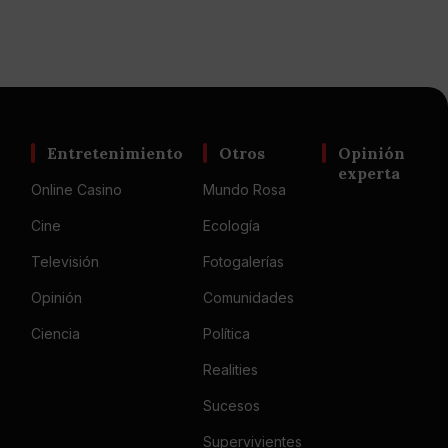
Entretenimiento
Otros
Opinión
experta
Online Casino
Mundo Rosa
Cine
Ecología
Televisión
Fotogalerías
Opinión
Comunidades
Ciencia
Política
Realities
Sucesos
Supervivientes