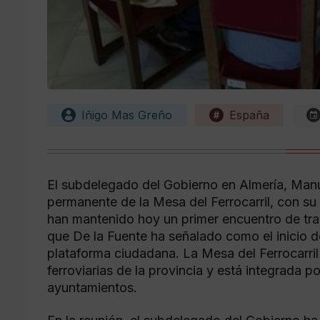
Iñigo Mas Greño
España
El subdelegado del Gobierno en Almería, Manu
permanente de la Mesa del Ferrocarril, con su
han mantenido hoy un primer encuentro de tra
que De la Fuente ha señalado como el inicio d
plataforma ciudadana. La Mesa del Ferrocarril
ferroviarias de la provincia y está integrada p
ayuntamientos.