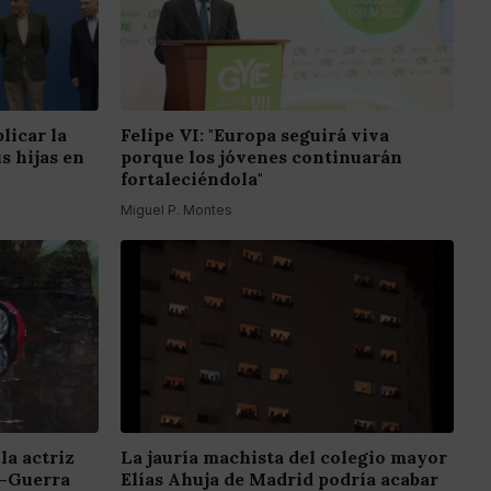
licar la
Felipe VI: "Europa seguirá viva
s hijas en
porque los jóvenes continuarán
fortaleciéndola"
Miguel P. Montes
la actriz
La jauría machista del colegio mayor
z-Guerra
Elías Ahuja de Madrid podría acabar