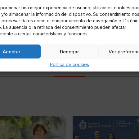
porcionar una mejor experiencia de usuario, utilizamos cookies par
y/o almacenar la información del dispositivo. Su consentimiento no
á procesar datos como el comportamiento de navegación o IDs únic
io. La ausencia o la retirada del consentimiento pueden afectar
mente a ciertas características y funciones.
Aceptar
Denegar
Ver preferen
Política de cookies