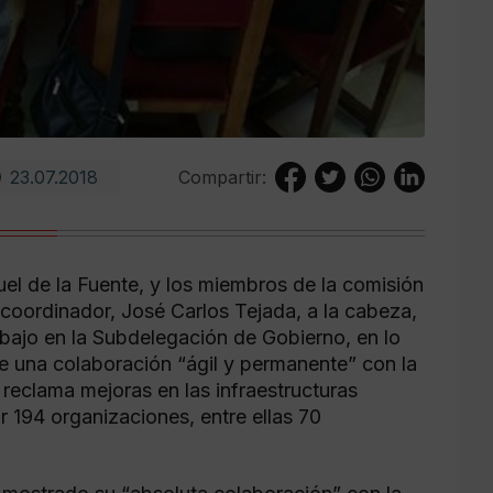
23.07.2018
Compartir:
el de la Fuente, y los miembros de la comisión
 coordinador, José Carlos Tejada, a la cabeza,
bajo en la Subdelegación de Gobierno, en lo
e una colaboración “ágil y permanente” con la
 reclama mejoras en las infraestructuras
or 194 organizaciones, entre ellas 70