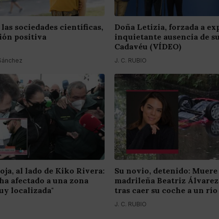
las sociedades científicas,
Doña Letizia, forzada a exp
ión positiva
inquietante ausencia de su
Cadavéu (VÍDEO)
 Sánchez
J. C. RUBIO
oja, al lado de Kiko Rivera:
Su novio, detenido: Muere 
e ha afectado a una zona
madrileña Beatriz Álvare
y localizada"
tras caer su coche a un río
J. C. RUBIO