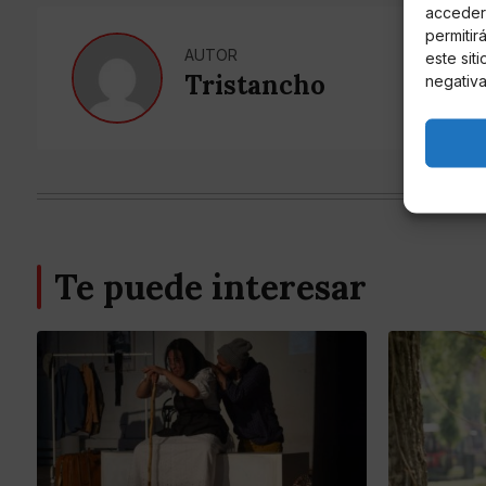
acceder 
permitir
AUTOR
este sit
Tristancho
negativa
Te puede interesar