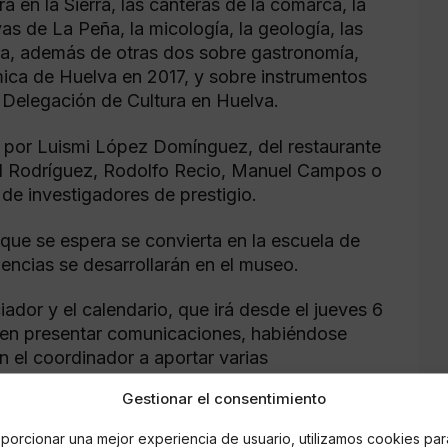
a en la Sierra, las canteras de la comarca, la
vas de La Peña, la micología, la geología, las
ura, además de otras dos sobre gastronomía,
mica de Huelva en 2017, y sobre instrumentos
a Delegación de Cultura en Huelva.
, por Luismi López Domínguez, del restaurante
uel Rodríguez, Rodolfo Recio, Manuel Campos o
de investigadores de prestigio.
 que se espera se convierta en la escuela de
nencias se desarrollarán en el museo.
ciador y el calendario, que irá desde el jueves 6
eden presentar comunicaciones, habiéndose
 el coordinador a aportar varias
Gestionar el consentimiento
porcionar una mejor experiencia de usuario, utilizamos cookies par