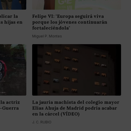
licar la
Felipe VI: "Europa seguirá viva
s hijas en
porque los jóvenes continuarán
fortaleciéndola"
Miguel P. Montes
la actriz
La jauría machista del colegio mayor
z-Guerra
Elías Ahuja de Madrid podría acabar
en la cárcel (VÍDEO)
J. C. RUBIO