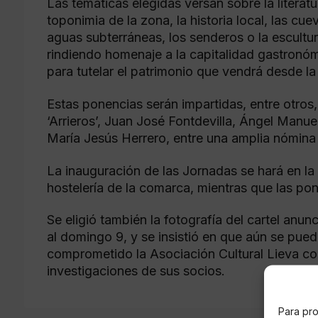
Las temáticas elegidas versan sobre la literatur
toponimia de la zona, la historia local, las cue
aguas subterráneas, los senderos o la escult
rindiendo homenaje a la capitalidad gastronó
para tutelar el patrimonio que vendrá desde l
Estas ponencias serán impartidas, entre otros
‘Arrieros’, Juan José Fontdevilla, Ángel Man
María Jesús Herrero, entre una amplia nómina 
La inauguración de las Jornadas se hará en la
hostelería de la comarca, mientras que las po
Se eligió también la fotografía del cartel anun
al domingo 9, y se insistió en que aún se pu
comprometido la Asociación Cultural Lieva con
investigaciones de sus socios.
Para pro