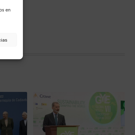
s
os en
cias