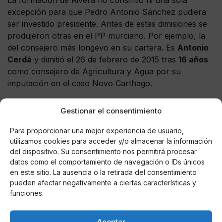
excepción para que Pedro Antonio Sánchez pudiera
ser investido presidente. Antes de estas dimisiones se
produjeron otras en el PP murciano. Por ejemplo, la
del consejero más longevo en su cartera. Es
Antonio
Cerdá
y dimitió el 26 de febrero de 2015 tras
16 años
como consejero de Agricultura y Agua por su
imputación en el caso Novo Carthago.
Juan Carlos Ruiz y la Púnica
Gestionar el consentimiento
En la etapa de Pedro Antonio como
consejero de
Para proporcionar una mejor experiencia de usuario,
Educación
también tuvo que dimitir su homólogo en la
utilizamos cookies para acceder y/o almacenar la información
cartera de Industria, Turismo, Empresa e Innovación,
del dispositivo. Su consentimiento nos permitirá procesar
Juan Carlos Ruiz, por su imputación en el caso
datos como el comportamiento de navegación o IDs únicos
en este sitio. La ausencia o la retirada del consentimiento
Púnica por haber, supuestamente, cerrado contratos
pueden afectar negativamente a ciertas características y
con la red de esta trama que ahora salpica también al
funciones.
actual presidente regional.
Contreras en Molina
Aceptar