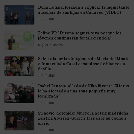
Doña Letizia, forzada a explicar la inquietante
ausencia de sus hijas en Cadavéu (VÍDEO)
J. C. RUBIO
Felipe VI: "Europa seguirá viva porque los
jóvenes continuarán fortaleciéndola"
Miguel P. Montes
Salen a la luz las imágenes de María del Monte
e Inmaculada Casal casándose de blanco en
Sevilla
J. C. RUBIO
Isabel Pantoja, al lado de Kiko Rivera: "El ictus
le ha afectado a una zona pequeña muy
localizada"
J. C. RUBIO
Su novio, detenido: Muere la actriz madrileña
Beatriz Álvarez-Guerra tras caer su coche a
un río
J. C. RUBIO