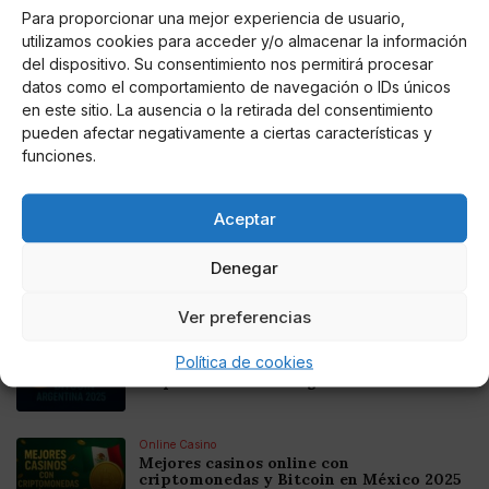
Para proporcionar una mejor experiencia de usuario,
utilizamos cookies para acceder y/o almacenar la información
del dispositivo. Su consentimiento nos permitirá procesar
AUTOR
datos como el comportamiento de navegación o IDs únicos
Iván Leal Ramos
en este sitio. La ausencia o la retirada del consentimiento
pueden afectar negativamente a ciertas características y
funciones.
Noticias relacionadas
Aceptar
Online Casino
Denegar
Mejores Cripto Casinos Online en
Colombia 2025: Bitcoin Casinos
Ver preferencias
Online Casino
Política de cookies
Mejores Casinos Online con Bitcoin y
Criptomonedas en Argentina 2025
Online Casino
Mejores casinos online con
criptomonedas y Bitcoin en México 2025