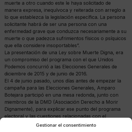
muerte a otro cuando este le haya solicitado de
manera expresa, inequívoca y reiterada con arreglo a
lo que establezca la legislación específica. La persona
solicitante habrá de ser una persona con una
enfermedad grave que conduzca necesariamente a su
muerte o que padezca sufrimientos físicos o psíquicos
que ella considere insoportables”.
La presentación de una Ley sobre Muerte Digna, era
un compromiso del programa con el que Unidos
Podemos concurrió a las Elecciones Generales de
diciembre de 2015 y de junio de 2016.
El 4 de junio pasado, unos días antes de empezar la
campaña para las Elecciones Generales, Amparo
Botejara participó en una mesa redonda, junto con
miembros de la DMD (Asociación Derecho a Morir
Dignamente), para explicar ese punto del programa
electoral y las cuestiones relacionadas con el
Testamento Vital.
Gestionar el consentimiento