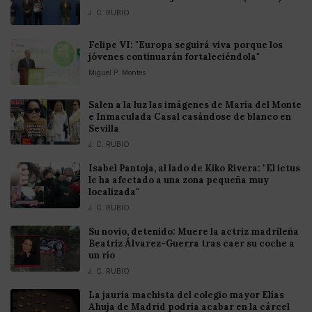
J. C. RUBIO
Felipe VI: "Europa seguirá viva porque los
jóvenes continuarán fortaleciéndola"
Miguel P. Montes
Salen a la luz las imágenes de María del Monte
e Inmaculada Casal casándose de blanco en
Sevilla
J. C. RUBIO
Isabel Pantoja, al lado de Kiko Rivera: "El ictus
le ha afectado a una zona pequeña muy
localizada"
J. C. RUBIO
Su novio, detenido: Muere la actriz madrileña
Beatriz Álvarez-Guerra tras caer su coche a
un río
J. C. RUBIO
La jauría machista del colegio mayor Elías
Ahuja de Madrid podría acabar en la cárcel