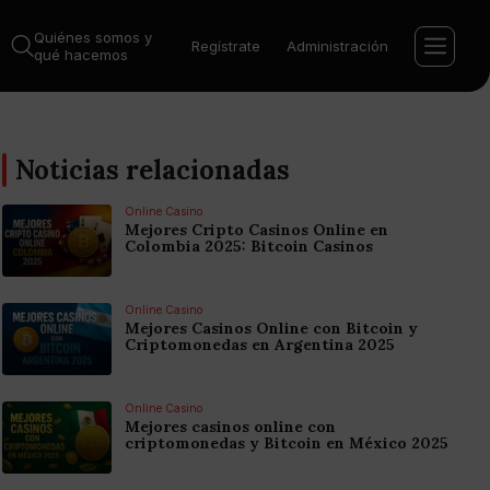
Quiénes somos y
Regístrate
Administración
qué hacemos
Noticias relacionadas
Online Casino
Mejores Cripto Casinos Online en
Colombia 2025: Bitcoin Casinos
Online Casino
Mejores Casinos Online con Bitcoin y
Criptomonedas en Argentina 2025
Online Casino
Mejores casinos online con
criptomonedas y Bitcoin en México 2025