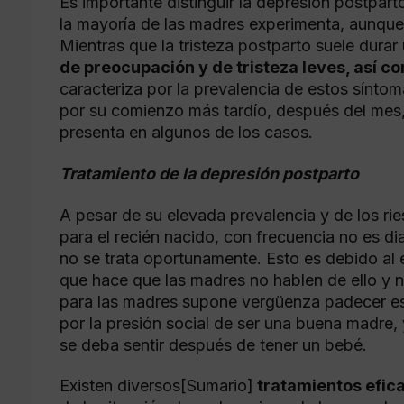
Es importante distinguir la depresión postpart
la mayoría de las madres experimenta, aunque 
Mientras que la tristeza postparto suele dura
de preocupación y de tristeza leves, así c
caracteriza por la prevalencia de estos sínto
por su comienzo más tardío, después del mes,
presenta en algunos de los casos.
Tratamiento de la depresión postparto
A pesar de su elevada prevalencia y de los r
para el recién nacido, con frecuencia no es d
no se trata oportunamente. Esto es debido al 
que hace que las madres no hablen de ello y n
para las madres supone vergüenza padecer est
por la presión social de ser una buena madre,
se deba sentir después de tener un bebé.
Existen diversos[Sumario]
tratamientos efic