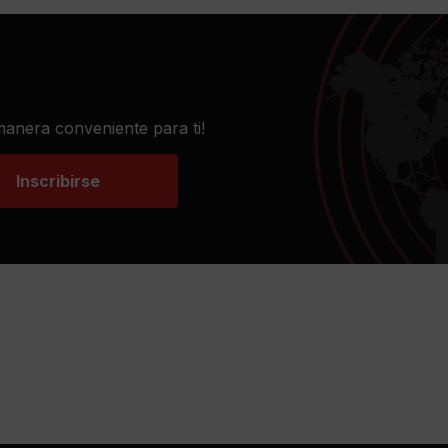
 manera conveniente para ti!
Inscribirse