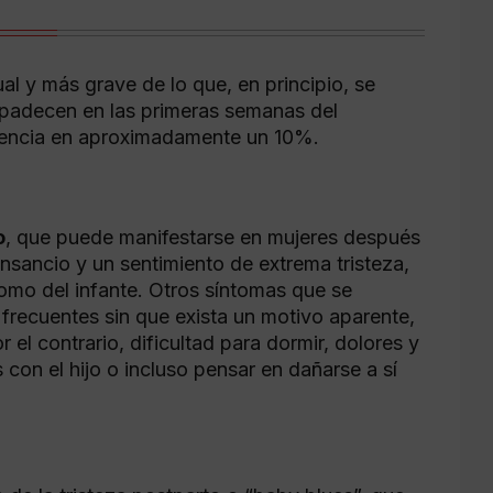
l y más grave de lo que, en principio, se
 padecen en las primeras semanas del
rencia en aproximadamente un 10%.
o
, que puede manifestarse en mujeres después
nsancio y un sentimiento de extrema tristeza,
como del infante. Otros síntomas que se
s frecuentes sin que exista un motivo aparente,
 el contrario, dificultad para dormir, dolores y
s con el hijo o incluso pensar en dañarse a sí