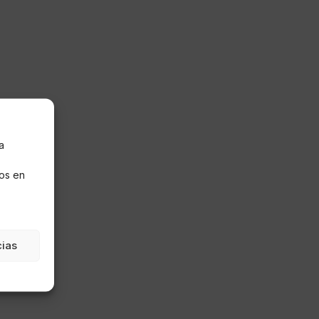
a
s
os en
cias