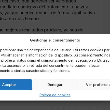
d del caso, que deberán ser valorados
inmediato comienzo del tratamiento, una vez
, ya que pueden reducir de forma significativa
durante más tiempo.
ue mejores resultados produce, ya sea de
lucrando a las personas más cercanas.
La
Gestionar el consentimiento
nterpersonal
son especialmente efectivas.
a cerca de nosotros mismos y del mundo que
porcionar una mejor experiencia de usuario, utilizamos cookies par
ensamientos y comportamientos que suponen un
y/o almacenar la información del dispositivo. Su consentimiento no
á procesar datos como el comportamiento de navegación o IDs únic
io. La ausencia o la retirada del consentimiento pueden afectar
es un factor esencial para la detección y la
mente a ciertas características y funciones.
 Ellos pueden ofrecer a la madre el apoyo
 tareas diarias y en el cuidado del bebé,
Aceptar
Denegar
Ver preferen
ión.
Política de cookies