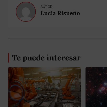
AUTOR
Lucía Risueño
Te puede interesar