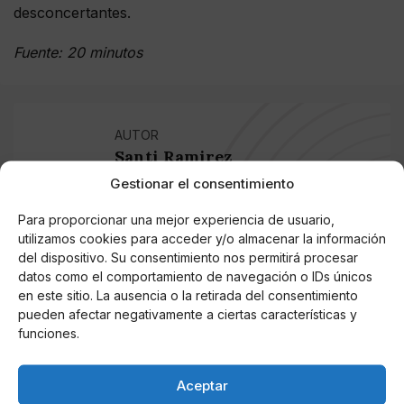
desconcertantes.
Fuente: 20 minutos
AUTOR
Santi Ramirez
Santi es un deportista y jugador de fútbol
Gestionar el consentimiento
profesional. Cursó estudios superiores en
Para proporcionar una mejor experiencia de usuario,
Gestión de eventos deportivos e hizo un
utilizamos cookies para acceder y/o almacenar la información
máster de Comunicación. Además de los
del dispositivo. Su consentimiento nos permitirá procesar
temas deportivos, escribe sobre todos los
datos como el comportamiento de navegación o IDs únicos
aspectos del entretenimiento. Desde juegos
en este sitio. La ausencia o la retirada del consentimiento
en línea hasta las últimas novedades en el
pueden afectar negativamente a ciertas características y
sector de los videojuegos. Testea y refleja
funciones.
lo mejor en sus artículos para traerte lo más
confiable.
Aceptar