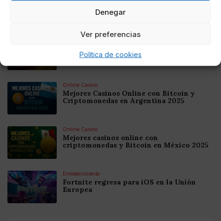
Denegar
Noticias relacionadas
Ver preferencias
Online Casino
Mejores Cripto Casinos Online en
Política de cookies
Colombia 2025: Bitcoin Casinos
Online Casino
Mejores Casinos Online con Bitcoin y
Criptomonedas en Argentina 2025
Online Casino
Mejores casinos online con
criptomonedas y Bitcoin en México 2025
Entretenimiento
Fortnite regresa para iOS en la Unión
Europea