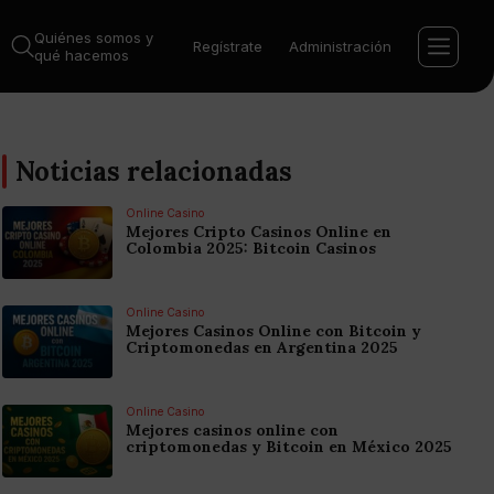
Quiénes somos y
Regístrate
Administración
qué hacemos
Noticias relacionadas
Online Casino
Mejores Cripto Casinos Online en
Colombia 2025: Bitcoin Casinos
Online Casino
Mejores Casinos Online con Bitcoin y
Criptomonedas en Argentina 2025
Online Casino
Mejores casinos online con
criptomonedas y Bitcoin en México 2025