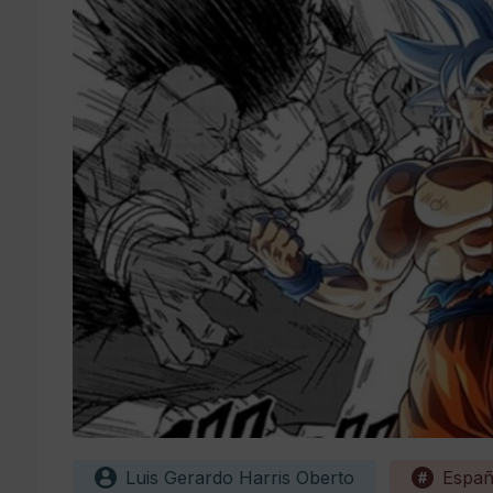
Luis Gerardo Harris Oberto
Espa