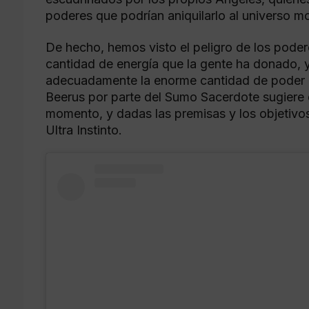
poderes que podrían aniquilarlo al universo mo
De hecho, hemos visto el peligro de los podere
cantidad de energía que la gente ha donado,
adecuadamente la enorme cantidad de poder 
Beerus por parte del Sumo Sacerdote sugiere 
momento, y dadas las premisas y los objetivos
Ultra Instinto.