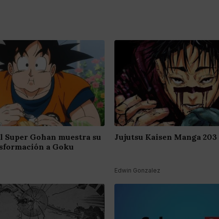
l Super Gohan muestra su
Jujutsu Kaisen Manga 203 
sformación a Goku
Edwin Gonzalez