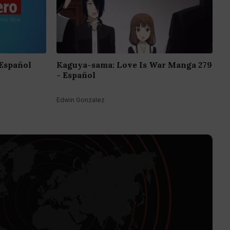
 Español
Kaguya-sama: Love Is War Manga 279
- Español
Edwin Gonzalez