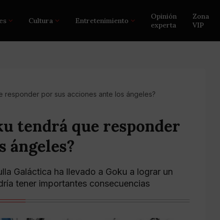
Opinión
Zona
es
Cultura
Entretenimiento
experta
VIP
e responder por sus acciones ante los ángeles?
ku tendrá que responder
s ángeles?
ulla Galáctica ha llevado a Goku a lograr un
odría tener importantes consecuencias