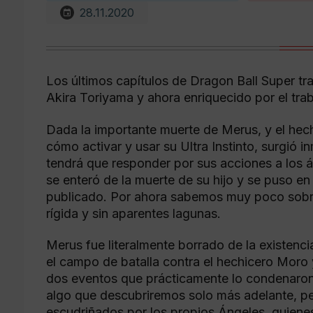
28.11.2020
Los últimos capítulos de Dragon Ball Super tr
Akira Toriyama y ahora enriquecido por el tra
Dada la importante muerte de Merus, y el hec
cómo activar y usar su Ultra Instinto, surgió 
tendrá que responder por sus acciones a los 
se enteró de la muerte de su hijo y se puso en
publicado. Por ahora sabemos muy poco sobre 
rígida y sin aparentes lagunas.
Merus fue literalmente borrado de la existencia 
el campo de batalla contra el hechicero Moro y
dos eventos que prácticamente lo condenaron 
algo que descubriremos solo más adelante, p
escudriñados por los propios Ángeles, quienes