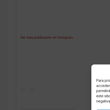
Ver esta publicación en Instagram
Para pro
acceder 
permitir
este sit
negativa