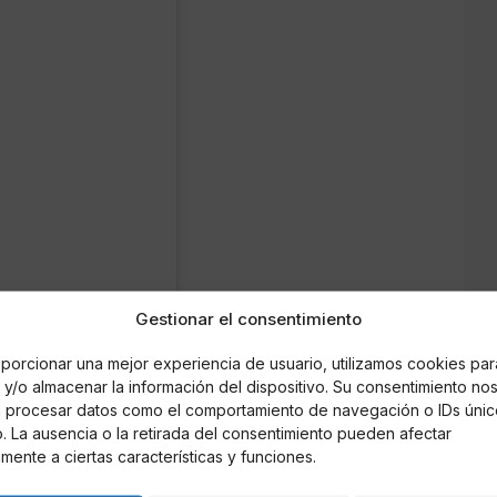
Gestionar el consentimiento
porcionar una mejor experiencia de usuario, utilizamos cookies par
y/o almacenar la información del dispositivo. Su consentimiento no
á procesar datos como el comportamiento de navegación o IDs únic
io. La ausencia o la retirada del consentimiento pueden afectar
mente a ciertas características y funciones.