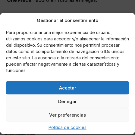
"
One Piece" 953
o en futuras entregas.
Gestionar el consentimiento
AUTOR
Para proporcionar una mejor experiencia de usuario,
Mario Astorga D
utilizamos cookies para acceder y/o almacenar la información
del dispositivo. Su consentimiento nos permitirá procesar
datos como el comportamiento de navegación o IDs únicos
en este sitio. La ausencia o la retirada del consentimiento
pueden afectar negativamente a ciertas características y
Noticias relacionadas
funciones.
Online Casino
Mejores Cripto Casinos Online en
Colombia 2025: Bitcoin Casinos
Aceptar
Denegar
Online Casino
Mejores Casinos Online con Bitcoin y
Criptomonedas en Argentina 2025
Ver preferencias
Política de cookies
Online Casino