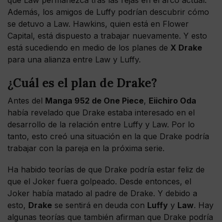
que Law permanezca tras las rejas en el arco actual.
Además, los amigos de Luffy podrían descubrir cómo
se detuvo a Law. Hawkins, quien está en Flower
Capital, está dispuesto a trabajar nuevamente. Y esto
está sucediendo en medio de los planes de
X Drake
para una alianza entre Law y Luffy.
¿Cuál es el plan de Drake?
Antes del
Manga 952 de One Piece
,
Eiichiro Oda
había revelado que Drake estaba interesado en el
desarrollo de la relación entre Luffy y Law. Por lo
tanto, esto creó una situación en la que Drake podría
trabajar con la pareja en la próxima serie.
Ha habido teorías de que Drake podría estar feliz de
que el Joker fuera golpeado. Desde entonces, el
Joker había matado al padre de Drake. Y debido a
esto,
Drake
se sentirá en deuda con
Luffy
y
Law
. Hay
algunas teorías que también afirman que Drake podría