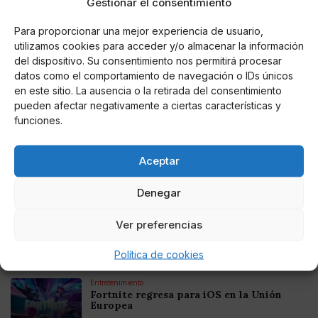
Gestionar el consentimiento
Para proporcionar una mejor experiencia de usuario,
utilizamos cookies para acceder y/o almacenar la información
Noticias relacionadas
del dispositivo. Su consentimiento nos permitirá procesar
datos como el comportamiento de navegación o IDs únicos
en este sitio. La ausencia o la retirada del consentimiento
Online Casino
Mejores Cripto Casinos Online en
pueden afectar negativamente a ciertas características y
Colombia 2025: Bitcoin Casinos
funciones.
Online Casino
Aceptar
Mejores Casinos Online con Bitcoin y
Criptomonedas en Argentina 2025
Denegar
Online Casino
Ver preferencias
Mejores casinos online con
criptomonedas y Bitcoin en México 2025
Política de cookies
Entretenimiento
Fortnite regresa para iOS en la Unión
Europea