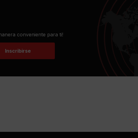
 manera conveniente para ti!
Inscribirse