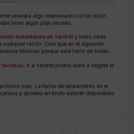
te revelará algo relacionado con la razón
 debe tener algún plan secreto.
isión instantánea en Yardrat
y hubo otras
cualquier razón. Creo que en el siguiente
 nuevas técnicas porque está harto de todas
y técnicas
. Ir a Yardrat podría darle a Vegeta el
l próximo mes. La fecha de lanzamiento es el
caneos y spoilers en bruto estarán disponibles