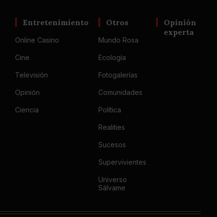
Entretenimiento
Otros
Opinión
experta
Online Casino
Mundo Rosa
Cine
Ecología
Televisión
Fotogalerías
Opinión
Comunidades
Ciencia
Política
Realities
Sucesos
Supervivientes
Universo
Sálvame