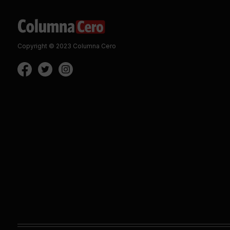
Copyright © 2023 Columna Cero