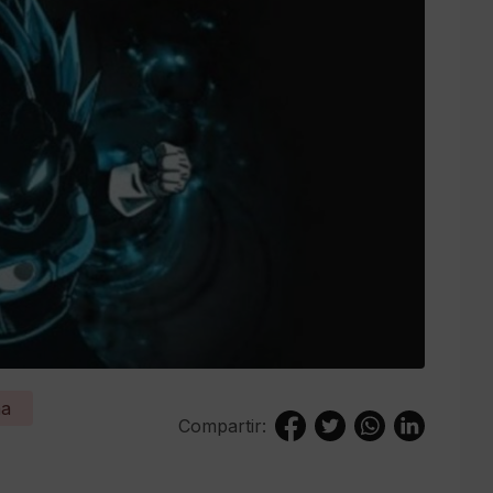
ña
Compartir: