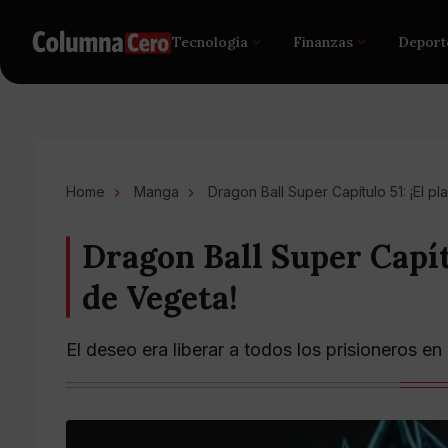
Tecnología
Finanzas
Deport
Home
Manga
Dragon Ball Super Capítulo 51: ¡El p
Dragon Ball Super Capítu
de Vegeta!
El deseo era liberar a todos los prisioneros en 