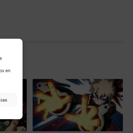
a
s
os en
cias