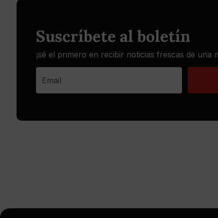
Suscríbete al boletín
¡sé el primero en recibir noticias frescas de una