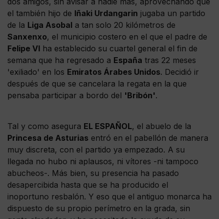
dos amigos, sin avisar a nadie más, aprovechando que
el también hijo de
Iñaki Urdangarin
jugaba un partido
de la
Liga Asobal
a tan solo 20 kilómetros de
Sanxenxo
, el municipio costero en el que el padre de
Felipe VI
ha establecido su cuartel general el fin de
semana que ha regresado a
España
tras 22 meses
'exiliado' en los
Emiratos Árabes Unidos
. Decidió ir
después de que se cancelara la regata en la que
pensaba participar a bordo del
'Bribón'
.
Tal y como asegura
EL ESPAÑOL
, el abuelo de la
Princesa de Asturias
entró en el pabellón de manera
muy discreta, con el partido ya empezado. A su
llegada no hubo ni aplausos, ni vítores -ni tampoco
abucheos-. Más bien, su presencia ha pasado
desapercibida hasta que se ha producido el
inoportuno resbalón. Y eso que el antiguo monarca ha
dispuesto de su propio perímetro en la grada, sin