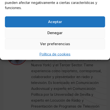
J. C. RUBIO
pueden afectar negativamente a ciertas características y
Redactor de COLUMNA CERO
funciones.
especializado en Televisión, Casa Real,
Sucesos, Obituarios y Redes Sociales
Aceptar
(noticias virales sobre políticos y famosos),
ha desarrollado la mayor parte de su
Denegar
carrera en las provincias andaluzas de
Sevilla y Córdoba, cubriendo la actualidad
Ver preferencias
política local y regional. Antes trabajó en
otros medios digitales de información
Política de cookies
general, prensa rosa, música (con sede en
Nueva York) y el Tercer Sector. Tiene
experiencia como reportero, corresponsal,
colaborador y presentador en radio y
televisión. Es licenciado en Comunicación
Audiovisual y experto en Comunicación
Política por la Universidad de Sevilla y
experto en Locución de Radio y
Presentación de Programas de Televisión