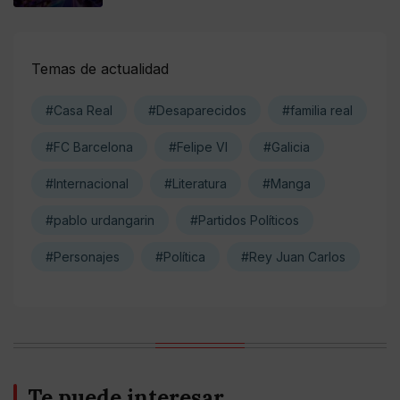
Temas de actualidad
#Casa Real
#Desaparecidos
#familia real
#FC Barcelona
#Felipe VI
#Galicia
#Internacional
#Literatura
#Manga
#pablo urdangarin
#Partidos Políticos
#Personajes
#Política
#Rey Juan Carlos
Te puede interesar