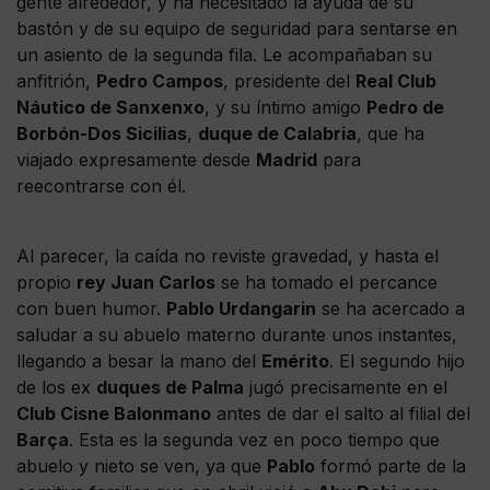
gente alrededor, y ha necesitado la ayuda de su
bastón y de su equipo de seguridad para sentarse en
un asiento de la segunda fila. Le acompañaban su
anfitrión,
Pedro Campos
, presidente del
Real Club
Náutico de Sanxenxo
, y su íntimo amigo
Pedro de
Borbón-Dos Sicilias
,
duque de Calabria
, que ha
viajado expresamente desde
Madrid
para
reecontrarse con él.
Al parecer, la caída no reviste gravedad, y hasta el
propio
rey Juan Carlos
se ha tomado el percance
con buen humor.
Pablo Urdangarin
se ha acercado a
saludar a su abuelo materno durante unos instantes,
llegando a besar la mano del
Emérito
. El segundo hijo
de los ex
duques de Palma
jugó precisamente en el
Club Cisne Balonmano
antes de dar el salto al filial del
Barça
. Esta es la segunda vez en poco tiempo que
abuelo y nieto se ven, ya que
Pablo
formó parte de la