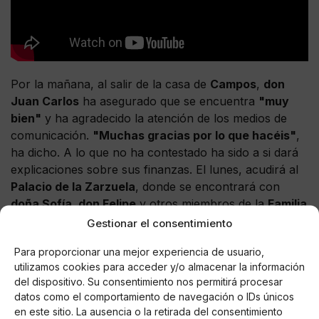
Por la mañana, al salir de la casa de
Campos
,
don
Juan Carlos
ha asegurado que se encuentra
"muy
bien"
y ha agradecido la atención de los medios de
comunicación.
"Muchas gracias por lo que hacéis"
,
ha dicho. A lo que no ha contestado ha sido a si dará
explicaciones sobre sus finanzas. El lunes, acudirá al
Palacio de la Zarzuela
, donde se encontrará con
doña Sofía, don Felipe
y otros miembros de la
Familia
Real
. Se trata de un acto privado y, por lo tanto, no
Gestionar el consentimiento
figura en la agenda oficial de la
Casa del Rey
.
Para proporcionar una mejor experiencia de usuario,
utilizamos cookies para acceder y/o almacenar la información
del dispositivo. Su consentimiento nos permitirá procesar
datos como el comportamiento de navegación o IDs únicos
AUTOR
en este sitio. La ausencia o la retirada del consentimiento