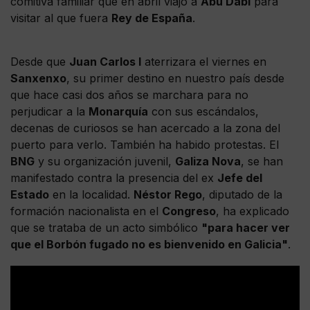
comitiva familiar que en abril viajó a
Abu Dabi
para
visitar al que fuera
Rey de España
.
Desde que
Juan Carlos I
aterrizara el viernes en
Sanxenxo
, su primer destino en nuestro país desde
que hace casi dos años se marchara para no
perjudicar a la
Monarquía
con sus escándalos,
decenas de curiosos se han acercado a la zona del
puerto para verlo. También ha habido protestas. El
BNG
y su organización juvenil,
Galiza Nova
, se han
manifestado contra la presencia del ex
Jefe del
Estado
en la localidad.
Néstor Rego
, diputado de la
formación nacionalista en el
Congreso
, ha explicado
que se trataba de un acto simbólico
"para hacer ver
que el Borbón fugado no es bienvenido en Galicia"
.