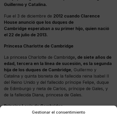
Guillermo y Catalina.
Fue el 3 de diciembre de
2012 cuando Clarence
House anunció que los duques de
Cambridge esperaban a su primer hijo, quien nació
el 22 de julio de 2013.
Princesa Charlotte de Cambridge
La princesa Charlotte de Cambridge
, de siete años de
edad, tercera en la línea de sucesión, es la segunda
hija de los duques de Cambridge
, Guillermo y
Catalina y quinta bisnieta de la fallecida reina Isabel II
del Reino Unido y del fallecido príncipe Felipe, duque
de Edimburgo y nieta de Carlos, príncipe de Gales, y
de la fallecida Diana, princesa de Gales.
Príncipe Louis de Cambridge
Gestionar el consentimiento