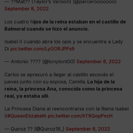
— ??Mat?? (Taylor’s Version) (@parcerooooooo)
September 8, 2022
Los cuatro h
ijos de la reina estaban en el castillo de
Balmoral cuando se hizo el anuncio.
Isabel II cuando abra los ojos y se encuentre a Lady
Di
pic.twitter.com/LyGORJPPs9
— Antonio ??‍?? (@tonytont00)
September 8, 2022
Carlos se apresuró a llegar al castillo escocés el
jueves junto con su esposa, Camilla.
La hija de la
reina, la princesa Ana, conocida como la princesa
real, ya estaba allí.
La Princesa Diana al reencontrarse con la Reina Isabel
II
#QueenElizabeth
pic.twitter.com/hT9QopPncH
— Quiroz ?? (@Quiroz18_)
September 8, 2022