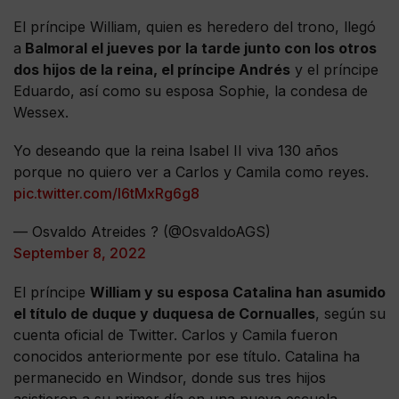
El príncipe William, quien es heredero del trono, llegó
a
Balmoral el jueves por la tarde junto con los otros
dos hijos de la reina, el príncipe Andrés
y el príncipe
Eduardo, así como su esposa Sophie, la condesa de
Wessex.
Yo deseando que la reina Isabel II viva 130 años
porque no quiero ver a Carlos y Camila como reyes.
pic.twitter.com/I6tMxRg6g8
— Osvaldo Atreides ? (@OsvaldoAGS)
September 8, 2022
El príncipe
William y su esposa Catalina han asumido
el título de duque y duquesa de Cornualles
, según su
cuenta oficial de Twitter. Carlos y Camila fueron
conocidos anteriormente por ese título. Catalina ha
permanecido en Windsor, donde sus tres hijos
asistieron a su primer día en una nueva escuela.