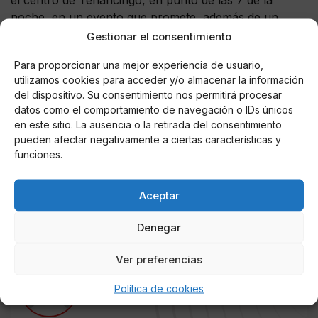
el centro de Tenancingo, en punto de las 7 de la
noche, en un evento que promete, además de un
espacio para la literatura y las ideas, sorpresas con
Gestionar el consentimiento
presentaciones en vivo y venta de los ejemplares no
Para proporcionar una mejor experiencia de usuario,
solo de Primera llama, además, de autores del
Centro
utilizamos cookies para acceder y/o almacenar la información
Toluqueño de Escritores y artesanías que se
del dispositivo. Su consentimiento nos permitirá procesar
producen en la región.
datos como el comportamiento de navegación o IDs únicos
en este sitio. La ausencia o la retirada del consentimiento
De la mano de la presentación de la antología de
pueden afectar negativamente a ciertas características y
cuentos,
La Castañeda ha anunciado hacer el
funciones.
lanzamiento
de su calendario para el mes de
septiembre el cual estará lleno de talleres y actividades
Aceptar
en torno a la cultura y el arte.
Denegar
Ver preferencias
AUTOR
Política de cookies
Perro Páramo