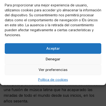
Vriones en un comunicado. “Lamenta profundamente
Para proporcionar una mejor experiencia de usuario,
utilizamos cookies para acceder y/o almacenar la información
que debido a este ‘reductor de velocidad’ tuviera que
del dispositivo. Su consentimiento nos permitirá procesar
cancelar sus próximas presentaciones”.
datos como el comportamiento de navegación o IDs únicos
en este sitio. La ausencia o la retirada del consentimiento
pueden afectar negativamente a ciertas características y
funciones.
Aceptar
Denegar
El guitarrista mexicano
Carlos Santana, está
Ver preferencias
catalogado como uno de los mejores artistas del
mundo,
desde muy pequeño aprendió a tocar la
Política de cookies
trompeta y el violín, con un clásico estilo de rock con
una fusión de música latina que ha acaparado las
miradas de todo el mundo desde sus inicios, en los
años sesenta.