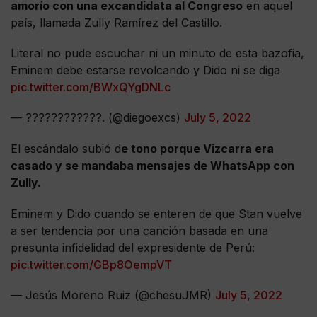
amorío con una excandidata al Congreso
en aquel
país, llamada Zully Ramírez del Castillo.
Literal no pude escuchar ni un minuto de esta bazofia,
Eminem debe estarse revolcando y Dido ni se diga
pic.twitter.com/BWxQYgDNLc
— ????????????. (@diegoexcs)
July 5, 2022
El escándalo subió d
e tono porque Vizcarra era
casado y se mandaba mensajes de WhatsApp con
Zully.
Eminem y Dido cuando se enteren de que Stan vuelve
a ser tendencia por una canción basada en una
presunta infidelidad del expresidente de Perú:
pic.twitter.com/GBp8OempVT
— Jesús Moreno Ruiz (@chesuJMR)
July 5, 2022