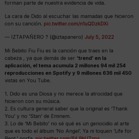
forman parte de nuestra evidencia de vida.
La cara de Dido al escuchar las mamadas que hicieron
con su canción.
pic.twitter.com/n1uQDzkDXi
— IZTAPAÑERO ? (@iztapanero)
July 5, 2022
Mi Bebito Fiu Fiu es la canción que traes en la
cabeza , ya que demás de ser
‘trend’ en la
aplicación, el tema acumula 2 millones 94 mil 254
reproducciones en Spotify y 9 millones 636 mil 450
vistas en You Tube.
1. Dido es una Diosa y no merece la atrocidad que
hicieron con su música.
2. Es cultura general saber que la original es ‘Thank
You’ y no ‘Stan’ de Eminem.
3. Lo de ‘Mi Bebito’ no sé qué es un genocidio al arte
que es todo el álbum ‘No Angel’. Ya ni toquen ‘Life for
Rent,’ porfa.
pic.twitter.com/SjL9hU7zps