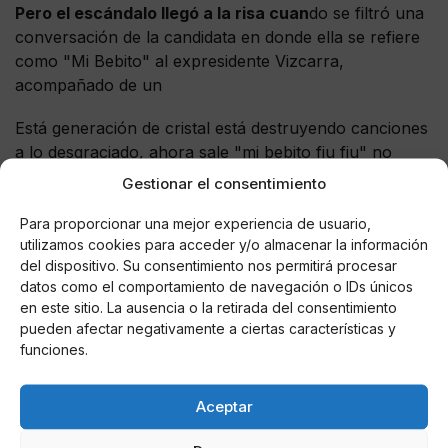
Pero el escándalo llegó a la risa cuan
do se filtró una
conversación de la candidata en donde ella se refiere
como "Mi Bebito" al expresidente Vizcarra,
acompañado de un
Está generación de cristal está destruyendo canciones
a lo desgraciado, ahora sale "mi bebito fiu fiu" no
pude escuchar mas de 15 segundos ése pedazo de
Gestionar el consentimiento
basura.
Para proporcionar una mejor experiencia de usuario,
Nunca los perdones Dido!!!
utilizamos cookies para acceder y/o almacenar la información
del dispositivo. Su consentimiento nos permitirá procesar
pic.twitter.com/u3FZzCwdB9
datos como el comportamiento de navegación o IDs únicos
en este sitio. La ausencia o la retirada del consentimiento
— Macario Díaz ???? (@MacarioDiaz_)
July 5, 2022
pueden afectar negativamente a ciertas características y
funciones.
"F
iu,Fiu" cuando el político le compartió su selfie.
Y la suma de todo eso da origen al nuevo tren de
TikTok, "Mi bebito fiu fiu"
.
Aceptar
Dido cuando le llegue el audio de Mi Bebito Fiu Fiu