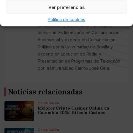
general, prensa rosa, música (con sede en
Ver preferencias
Nueva York) y el Tercer Sector. Tiene
experiencia como reportero, corresponsal,
Política de cookies
colaborador y presentador en radio y
televisión. Es licenciado en Comunicación
Audiovisual y experto en Comunicación
Política por la Universidad de Sevilla y
experto en Locución de Radio y
Presentación de Programas de Televisión
por la Universidad Camilo José Cela.
Noticias relacionadas
Online Casino
Mejores Cripto Casinos Online en
Colombia 2025: Bitcoin Casinos
Online Casino