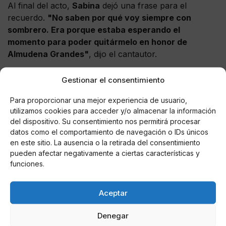
Al final del acto,
Sabina
dejó una frase para el
recuerdo.
"No saben por qué voy siempre con
sombrero. Era porque estaba esperando el
momento para poder quitármelo en honor de
Almudena Grandes"
, dijo el cantautor.
Gestionar el consentimiento
Para proporcionar una mejor experiencia de usuario,
AUTOR
utilizamos cookies para acceder y/o almacenar la información
J. C. RUBIO
del dispositivo. Su consentimiento nos permitirá procesar
Redactor de COLUMNA CERO
datos como el comportamiento de navegación o IDs únicos
especializado en Televisión, Casa Real,
en este sitio. La ausencia o la retirada del consentimiento
Sucesos, Obituarios y Redes Sociales
pueden afectar negativamente a ciertas características y
(noticias virales sobre políticos y famosos),
funciones.
ha desarrollado la mayor parte de su
carrera en las provincias andaluzas de
Aceptar
Sevilla y Córdoba, cubriendo la actualidad
política local y regional. Antes trabajó en
Denegar
otros medios digitales de información