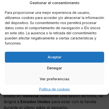
Gestionar el consentimiento
Para proporcionar una mejor experiencia de usuario,
utilizamos cookies para acceder y/o almacenar la información
del dispositivo. Su consentimiento nos permitirá procesar
Una publicación compartida de Sharon Stone (@sharonstone)
datos como el comportamiento de navegación o IDs únicos
en este sitio. La ausencia o la retirada del consentimiento
pueden afectar negativamente a ciertas características y
funciones.
Hillary Swank, Andie MacDowell, Selma Blair, Billy
Porter o Allison Janney
también le han dejado unas
palabras de apoyo en estos momentos tan
Aceptar
complicados.
"¡Noooo! No me lo puedo creer. No hay
palabras. Lamento mucho la pérdida de toda tu
Denegar
familia. Rezo por todos vosotros en este momento
inimaginable"
, le ha transmitido por su parte la
Ver preferencias
ganadora del
Emmy Debra Messing
. Todavía no está
Política de cookies
claro si
Stone
, a la que la muerte de su sobrino le ha
pillado en
Venecia
realizando una sesión de fotos, se
dirigirá a
Estados Unidos
para estar con la familia
durante el último adiós al pequeño.