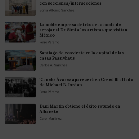
con secciones/intersecciones
Sonia Alfonso Sánchez
La noble empresa detrás de la moda de
arrojar al Dr. Simi a los artistas que visitan
México
Perro Páramo
Santiago de convierte en la capital de las
casas Passivhaus
Carlos A. Sánchez
'Canelo' Ávarez aparecerá en Creed lll al lado
de Michael B. Jordan
Perro Páramo
Dani Martín obtiene el éxito rotundo en
Albacete
Carol Martínez