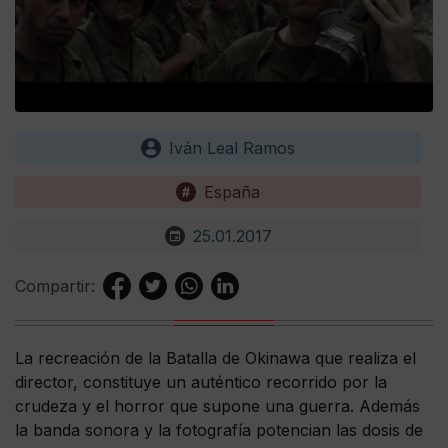
Iván Leal Ramos
España
25.01.2017
Compartir:
La recreación de la Batalla de Okinawa que realiza el
director, constituye un auténtico recorrido por la
crudeza y el horror que supone una guerra. Además
la banda sonora y la fotografía potencian las dosis de