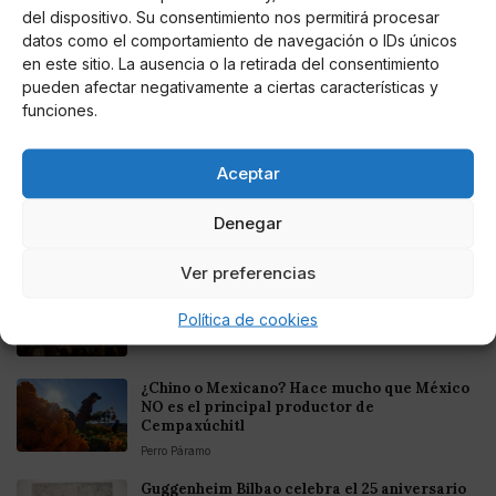
Europea
del dispositivo. Su consentimiento nos permitirá procesar
datos como el comportamiento de navegación o IDs únicos
en este sitio. La ausencia o la retirada del consentimiento
pueden afectar negativamente a ciertas características y
funciones.
Te puede interesar
Aceptar
La Raíz rompe el silencio: un regreso triunfal
después de cinco años
Denegar
Carol Martínez
Ver preferencias
Lola Índigo Brilla en el Universal Music
Festival Madrid 2023 en el Teatro Real
Política de cookies
Fede Muro
¿Chino o Mexicano? Hace mucho que México
NO es el principal productor de
Cempaxúchitl
Perro Páramo
Guggenheim Bilbao celebra el 25 aniversario