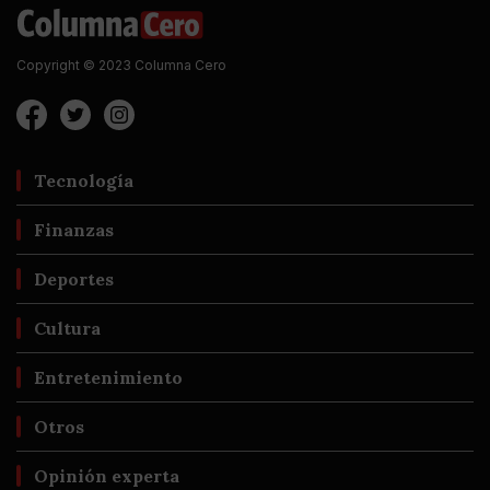
Copyright © 2023 Columna Cero
Tecnología
Finanzas
Deportes
Cultura
Entretenimiento
Otros
Opinión experta