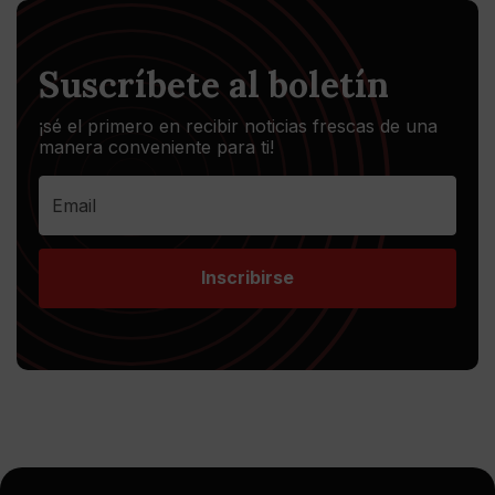
Suscríbete al boletín
¡sé el primero en recibir noticias frescas de una
manera conveniente para ti!
Inscribirse