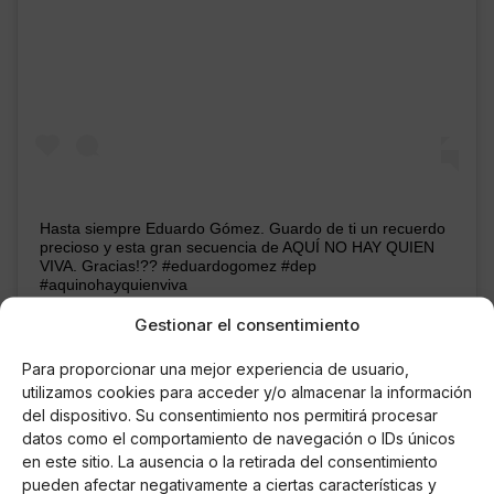
Hasta siempre Eduardo Gómez. Guardo de ti un recuerdo
precioso y esta gran secuencia de AQUÍ NO HAY QUIEN
VIVA. Gracias!?? #eduardogomez #dep
#aquinohayquienviva
Una publicación compartida de
Nacho Guerreros
(@nachoguerreros) el
Gestionar el consentimiento
Para proporcionar una mejor experiencia de usuario,
utilizamos cookies para acceder y/o almacenar la información
Eso sí, consiguió hacerse poco a poco un hueco en la
del dispositivo. Su consentimiento nos permitirá procesar
datos como el comportamiento de navegación o IDs únicos
televisión gracias a su amor por la interpretación y su
en este sitio. La ausencia o la retirada del consentimiento
humildad.
En cine
, fue en el año 2003 interpretó al
pueden afectar negativamente a ciertas características y
agente Cornejo en
'La gran aventura de Mortadelo y