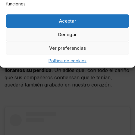
funciones.
Filemón'
y en 2005 hizo un cameo en la película
'Torrente 3: El protector, de Santiago Segura'.
Aceptar
Incluso en 2009 participó en la primera
spoof
movie
española,
'Spanish Movie'
, haciendo una
Denegar
parodia de Alatriste.
Ver preferencias
En definitiva, seguiremos disfrutando con sus papeles
que han quedado latentes tanto en su filmografía
Política de cookies
como en la memoria de todos
sus fans
que
hoy,
lloramos su perdida
. Un adiós que, con todo el cariño
que sus compañeros confiensan que le tenían,
quedará también grabado en nuestro corazón.