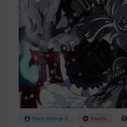
Mario Astorga D
España