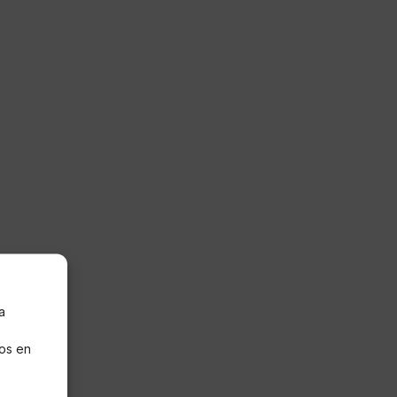
a
s
os en