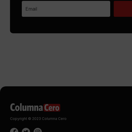
Copyright © 2023 Columna Cero