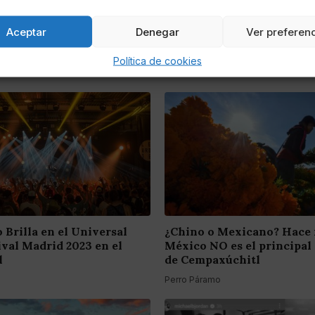
Aceptar
Denegar
Ver preferen
Política de cookies
 Brilla en el Universal
¿Chino o Mexicano? Hace
ival Madrid 2023 en el
México NO es el principal
l
de Cempaxúchitl
Perro Páramo