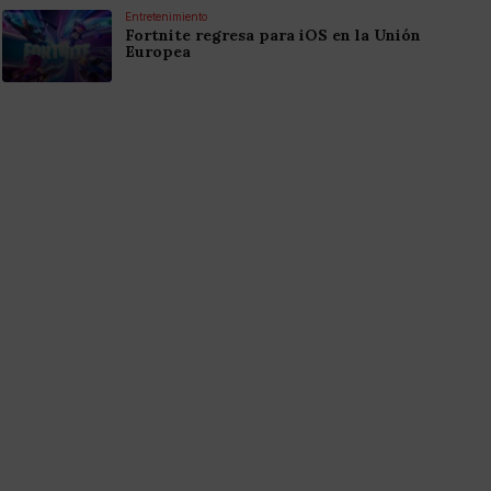
Entretenimiento
Fortnite regresa para iOS en la Unión
Europea