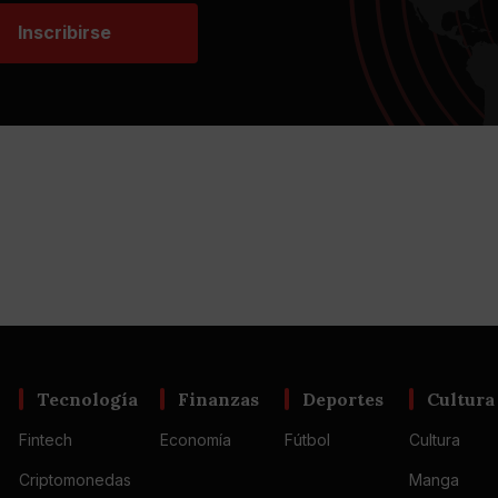
Inscribirse
Tecnología
Finanzas
Deportes
Cultura
Fintech
Economía
Fútbol
Cultura
Criptomonedas
Manga