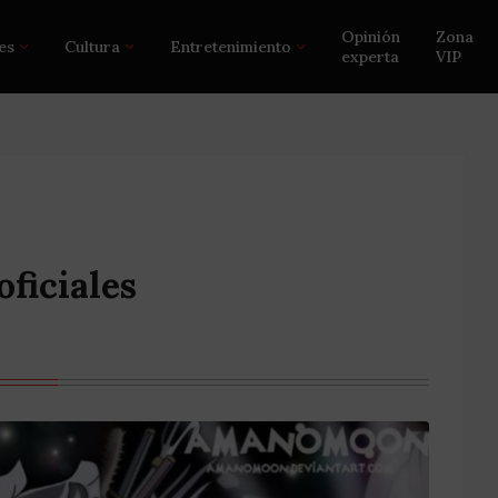
Opinión
Zona
es
Cultura
Entretenimiento
experta
VIP
oficiales