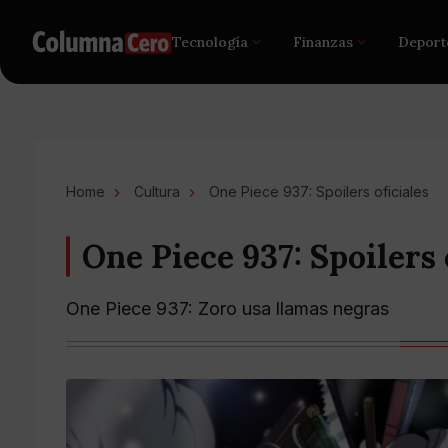
Tecnología
Finanzas
Deport
Home
Cultura
One Piece 937: Spoilers oficiales
One Piece 937: Spoilers 
One Piece 937: Zoro usa llamas negras