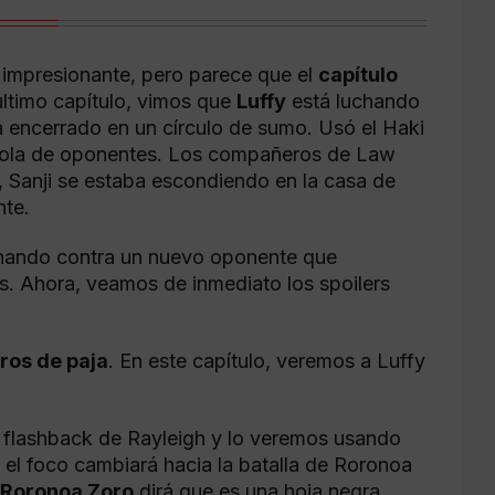
 impresionante, pero parece que el
capítulo
 último capítulo, vimos que
Luffy
está luchando
á encerrado en un círculo de sumo. Usó el Haki
ra ola de oponentes. Los compañeros de Law
, Sanji se estaba escondiendo en la casa de
te.
chando contra un nuevo oponente que
. Ahora, veamos de inmediato los spoilers
ros de paja
. En este capítulo, veremos a Luffy
n flashback de Rayleigh y lo veremos usando
 el foco cambiará hacia la batalla de Roronoa
Roronoa Zoro
dirá que es una hoja negra,